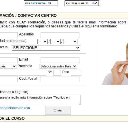
RMACIÓN / CONTACTAR CENTRO
ntacto con
CLAY Formación
, o deseas que te facilite más información sobr
ueba que cumples los requisitos necesarios y utiliza el siguiente formulario:
Apellidos
dad es requerida)
/
/
actual
Email
Provincia
Nº
Piso
Cód. Postal
carlos a tu gusto)
condiciones de uso.
OR EL CURSO