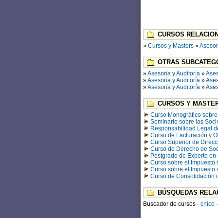
CURSOS RELACION
»
Cursos y Masters
»
Asesorí
OTRAS SUBCATEGO
»
Asesoría y Auditoría
»
Ases
»
Asesoría y Auditoría
»
Ases
»
Asesoría y Auditoría
»
Ases
CURSOS Y MASTER
Curso Monográfico sobre 
Seminario sobre las Soc
Responsabilidad Legal de
Curso de Facturación y 
Curso Superior de Direcc
Curso de Derecho de Soc
Postgrado de Experto en 
Curso sobre el Impuesto
Curso sobre el Impuesto
Curso de Consolidación 
BÚSQUEDAS RELA
Buscador de cursos -
cnico