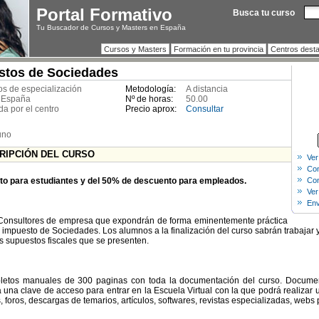
Portal Formativo
Busca tu curso
Tu Buscador de Cursos y Masters en España
Cursos y Masters
Formación en tu provincia
Centros dest
stos de Sociedades
s de especialización
Metodología:
A distancia
 España
Nº de horas:
50.00
da por el centro
Precio aprox:
Consultar
uno
CRIPCIÓN DEL CURSO
Ver
Com
o para estudiantes y del 50% de descuento para empleados.
Con
Ver
Env
 Consultores de empresa que expondrán de forma eminentemente práctica
l impuesto de Sociedades. Los alumnos a la finalización del curso sabrán trabajar y
s supuestos fiscales que se presenten.
letos manuales de 300 paginas con toda la documentación del curso. Documen
rá una clave de acceso para entrar en la Escuela Virtual con la que podrá realizar 
ts, foros, descargas de temarios, artículos, softwares, revistas especializadas, webs 