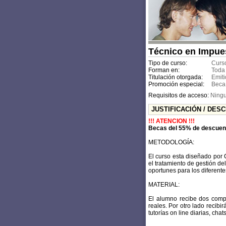
Técnico en Impue
Tipo de curso:
Curso
Forman en:
Toda
Titulación otorgada:
Emiti
Promoción especial:
Beca
Requisitos de acceso:
Ning
JUSTIFICACIÓN / DES
!!! ATENCION !!!
Becas del 55% de descuent
METODOLOGÍA:
El curso esta diseñado por
el tratamiento de gestión de
oportunes para los diferente
MATERIAL:
El alumno recibe dos comp
reales. Por otro lado recibi
tutorías on line diarias, cha