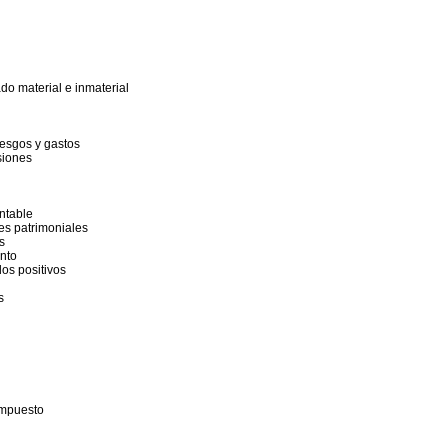
ado material e inmaterial
riesgos y gastos
siones
ntable
es patrimoniales
s
nto
dos positivos
s
impuesto