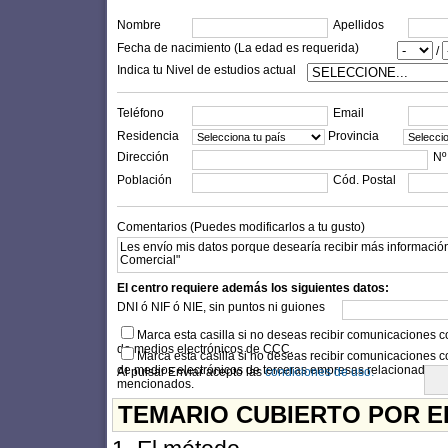
Nombre
Apellidos
Fecha de nacimiento (La edad es requerida)
/
Indica tu Nivel de estudios actual
Teléfono
Email
Residencia
Provincia
Dirección
Nº
Población
Cód. Postal
Comentarios (Puedes modificarlos a tu gusto)
El centro requiere además los siguientes datos:
DNI ó NIF ó NIE, sin puntos ni guiones
Marca esta casilla si no deseas recibir comunicaciones c
de medios electrónicos de CCC.
Marca esta casilla si no deseas recibir comunicaciones c
de medios electrónicos de terceras empresas relacionadas c
Al pulsar Enviar acepto las
condiciones de uso.
mencionados.
TEMARIO CUBIERTO POR E