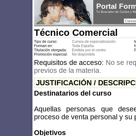
Portal For
Tu Buscador de Cursos y M
Cursos
Técnico Comercial
Tipo de curso:
Cursos de especialización
M
Forman en:
Toda España
N
Titulación otorgada:
Emitida por el centro
P
Promoción especial:
No disponible
Requisitos de acceso:
No se req
previos de la materia.
JUSTIFICACIÓN / DESCRIP
Destinatarios del curso
Aquellas personas que deseen
proceso de venta personal y su 
Objetivos