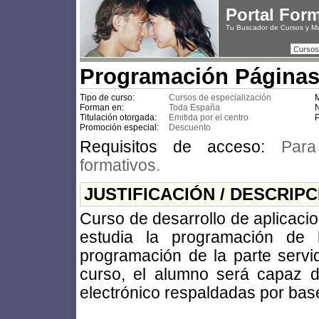
Portal For
Tu Buscador de Cursos y M
Cursos
Programación Páginas
Tipo de curso:
Cursos de especialización
M
Forman en:
Toda España
N
Titulación otorgada:
Emitida por el centro
P
Promoción especial:
Descuento
Requisitos de acceso:
Para
formativos.
JUSTIFICACIÓN / DESCRIP
Curso de desarrollo de aplicaci
estudia la programación de l
programación de la parte servido
curso, el alumno será capaz d
electrónico respaldadas por bas