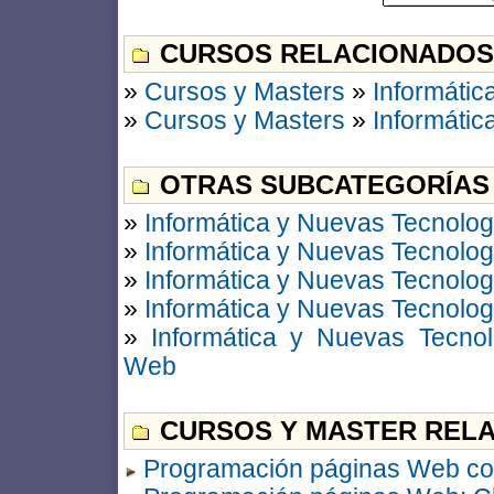
CURSOS RELACIONADOS
»
Cursos y Masters
»
Informátic
»
Cursos y Masters
»
Informátic
OTRAS SUBCATEGORÍAS
»
Informática y Nuevas Tecnolog
»
Informática y Nuevas Tecnolog
»
Informática y Nuevas Tecnolog
»
Informática y Nuevas Tecnolog
»
Informática y Nuevas Tecnol
Web
CURSOS Y MASTER RELA
Programación páginas Web c