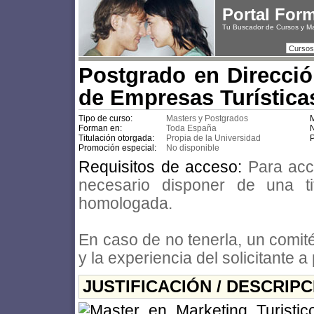
Portal For
Tu Buscador de Cursos y M
Cursos
Postgrado en Direcció
de Empresas Turística
Tipo de curso:
Masters y Postgrados
M
Forman en:
Toda España
N
Titulación otorgada:
Propia de la Universidad
P
Promoción especial:
No disponible
Requisitos de acceso:
Para acc
necesario disponer de una titu
homologada.
En caso de no tenerla, un comit
y la experiencia del solicitante a
JUSTIFICACIÓN / DESCRIP