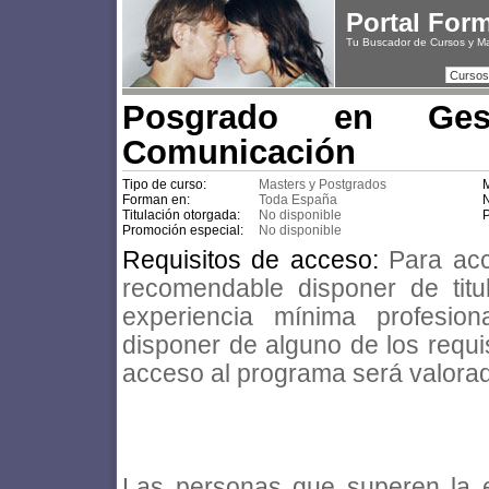
Portal For
Tu Buscador de Cursos y M
Cursos
Posgrado en Ges
Comunicación
Tipo de curso:
Masters y Postgrados
M
Forman en:
Toda España
N
Titulación otorgada:
No disponible
P
Promoción especial:
No disponible
Requisitos de acceso:
Para ac
recomendable disponer de titul
experiencia mínima profesio
disponer de alguno de los requi
acceso al programa será valorad
Las personas que superen la 