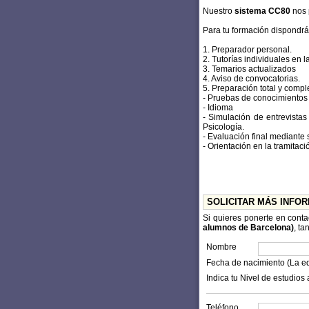
Nuestro
sistema CC80
nos 
Para tu formación dispondrá
1. Preparador personal.
2. Tutorías individuales en 
3. Temarios actualizados
4. Aviso de convocatorias.
5. Preparación total y compl
- Pruebas de conocimientos
- Idioma
- Simulación de entrevistas
Psicología.
- Evaluación final mediante
- Orientación en la tramitaci
SOLICITAR MÁS INFO
Si quieres ponerte en cont
alumnos de Barcelona)
, ta
Nombre
Fecha de nacimiento (La e
Indica tu Nivel de estudios 
Teléfono