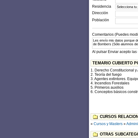
Residencia
Dirección
Población
Comentarios (Puedes modifi
Al pulsar Enviar acepto las
TEMARIO CUBIERTO P
1. Derecho Constitucional y 
2. Teoría del fuego
3. Agentes extintores. Equip
4. Incendios Forestales
5. Primeros auxilios
6. Conceptos básicos constr
CURSOS RELACION
»
Cursos y Masters
»
Admini
OTRAS SUBCATEGO