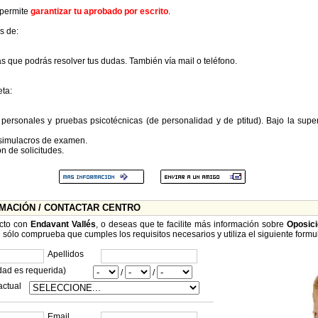
permite
garantizar tu aprobado por escrito
.
s de:
las que podrás resolver tus dudas. También vía mail o teléfono.
eta:
 personales y pruebas psicotécnicas (de personalidad y de ptitud). Bajo la sup
 simulacros de examen.
ón de solicitudes.
RMACIÓN / CONTACTAR CENTRO
acto con
Endavant Vallés
, o deseas que te facilite más información sobre
Oposic
n sólo comprueba que cumples los requisitos necesarios y utiliza el siguiente formul
Apellidos
dad es requerida)
/
/
actual
Email