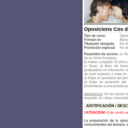
Oposicions Cos d
Tipo de curso:
Opos
Forman en:
Barc
Titulación otorgada:
No d
Promoción especial:
No d
Requisitos de acceso:
a) Te
de la Unión Europea
b) Haber cumplido 18 años 
c) Tener el título de for
graduado/a en educación se
de nivel superior, o estar e
d) Estar en posesión del pe
e) Estar en posesión del 
presentarse a una prueba pa
Advertencia
: En las bases 
requisito. En otras comunid
JUSTIFICACIÓN / DES
!!ATENCION!!
Este centro
s
La preparación de la opos
conocimientos del temario, i