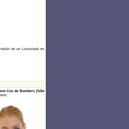
ervisión de un Licenciado en
ions Cos de Bombers (Sólo
ario: