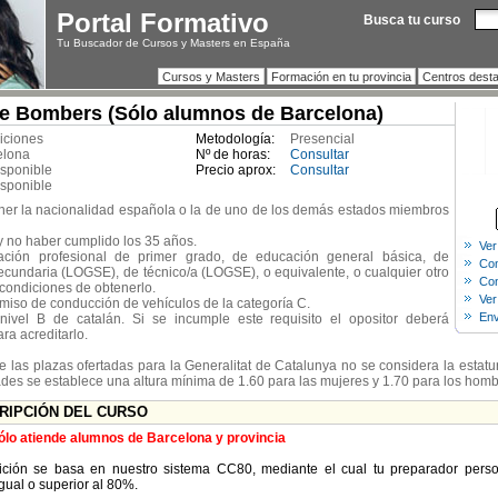
Portal Formativo
Busca tu curso
Tu Buscador de Cursos y Masters en España
Cursos y Masters
Formación en tu provincia
Centros dest
e Bombers (Sólo alumnos de Barcelona)
iciones
Metodología:
Presencial
elona
Nº de horas:
Consultar
isponible
Precio aprox:
Consultar
isponible
ner la nacionalidad española o la de uno de los demás estados miembros
y no haber cumplido los 35 años.
Ver
mación profesional de primer grado, de educación general básica, de
Com
cundaria (LOGSE), de técnico/a (LOGSE), o equivalente, o cualquier otro
Con
n condiciones de obtenerlo.
Ver
rmiso de conducción de vehículos de la categoría C.
Env
nivel B de catalán. Si se incumple este requisito el opositor deberá
ra acreditarlo.
de las plazas ofertadas para la Generalitat de Catalunya no se considera la estat
ades se establece una altura mínima de 1.60 para las mujeres y 1.70 para los homb
CRIPCIÓN DEL CURSO
ólo atiende alumnos de Barcelona y provincia
ición se basa en nuestro sistema CC80, mediante el cual tu preparador perso
gual o superior al 80%.