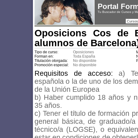
Portal For
Tu Buscador de Cursos y M
Cursos
Oposicions Cos de 
alumnos de Barcelona
Tipo de curso:
Oposiciones
M
Forman en:
Toda España
N
Titulación otorgada:
No disponible
P
Promoción especial:
No disponible
Requisitos de acceso:
a) Te
española o la de uno de los de
de la Unión Europea
b) Haber cumplido 18 años y n
35 años.
c) Tener el título de formación 
general básica, de graduado/
técnico/a (LOGSE), o equivalent
estar en condiciones de obtenerl