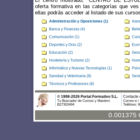
El centro mostrado, "CENTRO DE ESTU
oferta formativa en las categorías que ves
ellas podrás acceder al listado de sus curso
Administración y Oposiciones (1)
Ases
Banca y Finanzas (4)
Bell
Comunicación (1)
Curs
Deportes y Ocio (2)
Econ
Educación (2)
Geria
Hostelería y Turismo (2)
Huma
Informática y Nuevas Tecnologías (1)
Psic
Sanidad y Veterinaria (9)
Sect
Técnicos y Profesiones (8)
© 1998-2026 Portal Formativo S.L.
Contacte 
Tu Buscador de Cursos y Masters
Correo-e /
B27303494
Teléfono: 
0.001375 