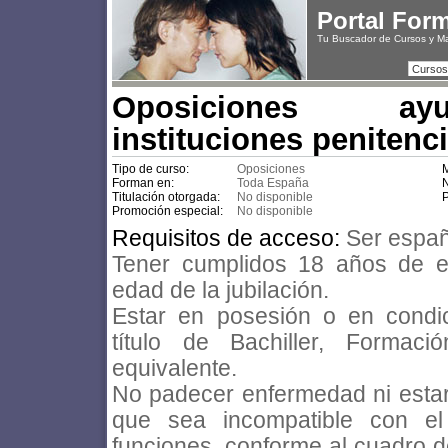
Portal For
Tu Buscador de Cursos y M
Cursos
Oposiciones a
instituciones penitenci
Tipo de curso:
Oposiciones
M
Forman en:
Toda España
N
Titulación otorgada:
No disponible
P
Promoción especial:
No disponible
Requisitos de acceso:
Ser españ
Tener cumplidos 18 años de e
edad de la jubilación.
Estar en posesión o en condi
título de Bachiller, Formac
equivalente.
No padecer enfermedad ni estar a
que sea incompatible con el
funciones, conforme al cuadro 