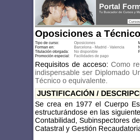
Portal For
Tu Buscador de Cursos y M
Cursos
Oposiciones a Técnic
Tipo de curso:
Oposiciones
M
Forman en:
Barcelona - Madrid - Valencia
N
Titulación otorgada:
No disponible
P
Promoción especial:
Facilidades de pago
Requisitos de acceso:
Como re
indispensable ser Diplomado Uni
Técnico o equivalente.
JUSTIFICACIÓN / DESCRIP
Se crea en 1977 el Cuerpo Es
estructurándose en las siguiente
Contabilidad, Subinspectores de
Catastral y Gestión Recaudatori