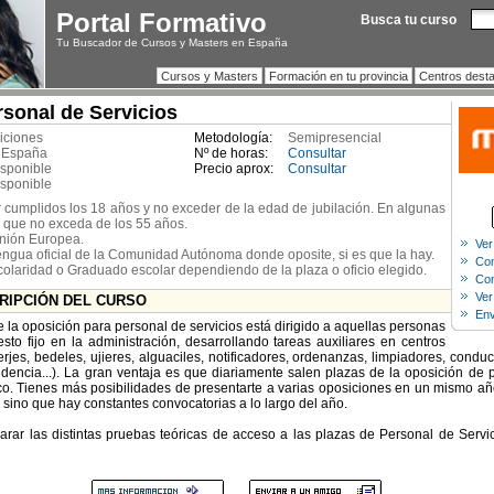
Portal Formativo
Busca tu curso
Tu Buscador de Cursos y Masters en España
Cursos y Masters
Formación en tu provincia
Centros dest
sonal de Servicios
iciones
Metodología:
Semipresencial
 España
Nº de horas:
Consultar
isponible
Precio aprox:
Consultar
isponible
 cumplidos los 18 años y no exceder de la edad de jubilación. En algunas
 que no exceda de los 55 años.
nión Europea.
Ver
engua oficial de la Comunidad Autónoma donde oposite, si es que la hay.
Com
scolaridad o Graduado escolar dependiendo de la plaza o oficio elegido.
Con
Ver
CRIPCIÓN DEL CURSO
Env
 la oposición para personal de servicios está dirigido a aquellas personas
o fijo en la administración, desarrollando tareas auxiliares en centros
rjes, bedeles, ujieres, alguaciles, notificadores, ordenanzas, limpiadores, condu
idencia...). La gran ventaja es que diariamente salen plazas de la oposición de p
ico. Tienes más posibilidades de presentarte a varias oposiciones en un mismo añ
 sino que hay constantes convocatorias a lo largo del año.
arar las distintas pruebas teóricas de acceso a las plazas de Personal de Servi