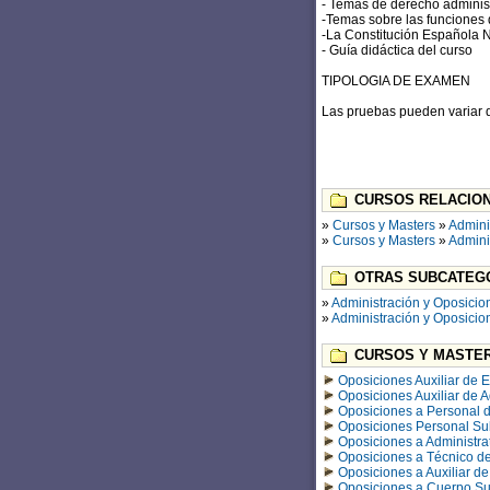
- Temas de derecho administ
-Temas sobre las funciones d
-La Constitución Española 
- Guía didáctica del curso
TIPOLOGIA DE EXAMEN
Las pruebas pueden variar de
CURSOS RELACION
»
Cursos y Masters
»
Admini
»
Cursos y Masters
»
Admini
OTRAS SUBCATEGO
»
Administración y Oposicio
»
Administración y Oposicio
CURSOS Y MASTER
Oposiciones Auxiliar de E
Oposiciones Auxiliar de A
Oposiciones a Personal de
Oposiciones Personal Sub
Oposiciones a Administrat
Oposiciones a Técnico d
Oposiciones a Auxiliar de
Oposiciones a Cuerpo Sup