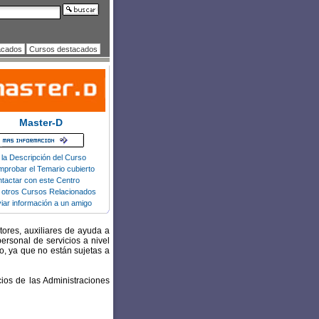
acados
Cursos destacados
Master-D
 la Descripción del Curso
probar el Temario cubierto
tactar con este Centro
 otros Cursos Relacionados
iar información a un amigo
ctores, auxiliares de ayuda a
ersonal de servicios a nivel
o, ya que no están sujetas a
cios de las Administraciones