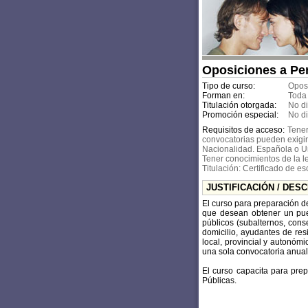
Oposiciones a Per
Tipo de curso:
Opos
Forman en:
Toda
Titulación otorgada:
No d
Promoción especial:
No d
Requisitos de acceso:
Tener
convocatorias pueden exigir
Nacionalidad. Española o U
Tener conocimientos de la l
Titulación: Certificado de e
JUSTIFICACIÓN / DES
El curso para preparación de
que desean obtener un puest
públicos (subalternos, conse
domicilio, ayudantes de res
local, provincial y autonóm
una sola convocatoria anual
El curso capacita para prep
Públicas.