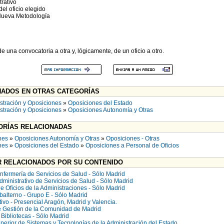
rativo
el oficio elegido
Nueva Metodología
 una convocatoria a otra y, lógicamente, de un oficio a otro.
ADOS EN OTRAS CATEGORÍAS
stración y Oposiciones
»
Oposiciones del Estado
stración y Oposiciones
»
Oposiciones Autonomía y Otras
RÍAS RELACIONADAS
nes
»
Oposiciones Autonomía y Otras
»
Oposiciones - Otras
nes
»
Oposiciones del Estado
»
Oposiciones a Personal de Oficios
 RELACIONADOS POR SU CONTENIDO
nfermería de Servicios de Salud - Sólo Madrid
dministrativo de Servicios de Salud - Sólo Madrid
 Oficios de la Administraciones - Sólo Madrid
alterno - Grupo E - Sólo Madrid
ivo - Presencial Aragón, Madrid y Valencia.
e Gestión de la Comunidad de Madrid
 Bibliotecas - Sólo Madrid
erior de Sistemas y Tecnologías de la Administración del Estado