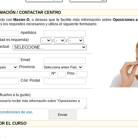
RMACIÓN / CONTACTAR CENTRO
acto con
Master-D
, o deseas que te facilite más información sobre
Oposiciones a
os requisitos necesarios y utiliza el siguiente formulario:
Apellidos
dad es requerida)
/
/
actual
Email
Provincia
Nº
Piso
Cód. Postal
carlos a tu gusto)
condiciones de uso.
OR EL CURSO