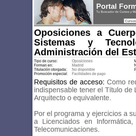
Portal For
Tu Buscador de Cursos y M
Cursos
Oposiciones a Cuerp
Sistemas y Tecno
Administración del Es
Tipo de curso:
Oposiciones
M
Forman en:
Madrid
N
Titulación otorgada:
No disponible
P
Promoción especial:
Facilidades de pago
Requisitos de acceso:
Como req
indispensable tener el Título de 
Arquitecto o equivalente.
Por el programa y ejercicios a 
a Licenciados en Informática,
Telecomunicaciones.