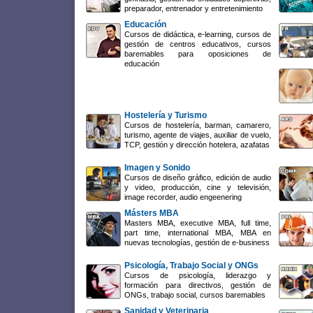
preparador, entrenador y entretenimiento
Educación
Cursos de didáctica, e-learning, cursos de
gestión de centros educativos, cursos
baremables para oposiciones de
educación
Hostelería y Turismo
Cursos de hostelería, barman, camarero,
turismo, agente de viajes, auxiliar de vuelo,
TCP, gestión y dirección hotelera, azafatas
Imagen y Sonido
Cursos de diseño gráfico, edición de audio
y video, producción, cine y televisión,
image recorder, audio engeenering
Másters MBA
Masters MBA, executive MBA, full time,
part time, international MBA, MBA en
nuevas tecnologías, gestión de e-business
Psicología, Trabajo Social y ONGs
Cursos de psicología, liderazgo y
formación para directivos, gestión de
ONGs, trabajo social, cursos baremables
Sanidad y Veterinaria