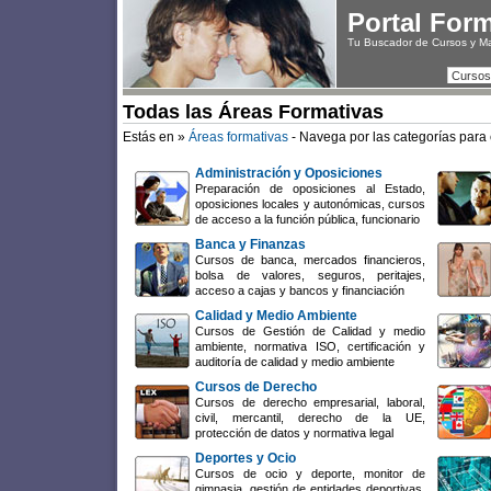
Portal For
Tu Buscador de Cursos y M
Cursos
Todas las Áreas Formativas
Estás en »
Áreas formativas
- Navega por las categorías para 
Administración y Oposiciones
Preparación de oposiciones al Estado,
oposiciones locales y autonómicas, cursos
de acceso a la función pública, funcionario
Banca y Finanzas
Cursos de banca, mercados financieros,
bolsa de valores, seguros, peritajes,
acceso a cajas y bancos y financiación
Calidad y Medio Ambiente
Cursos de Gestión de Calidad y medio
ambiente, normativa ISO, certificación y
auditoría de calidad y medio ambiente
Cursos de Derecho
Cursos de derecho empresarial, laboral,
civil, mercantil, derecho de la UE,
protección de datos y normativa legal
Deportes y Ocio
Cursos de ocio y deporte, monitor de
gimnasia, gestión de entidades deportivas,