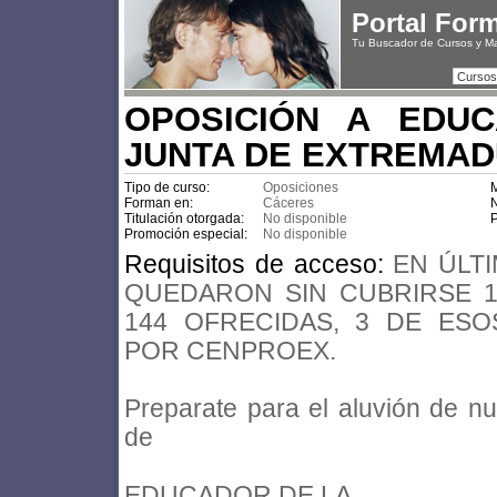
Portal For
Tu Buscador de Cursos y M
Cursos
OPOSICIÓN A EDU
JUNTA DE EXTREMA
Tipo de curso:
Oposiciones
M
Forman en:
Cáceres
N
Titulación otorgada:
No disponible
P
Promoción especial:
No disponible
Requisitos de acceso:
EN ÚLT
QUEDARON SIN CUBRIRSE 1
144 OFRECIDAS, 3 DE ES
POR CENPROEX.
Preparate para el aluvión de n
de
EDUCADOR DE LA