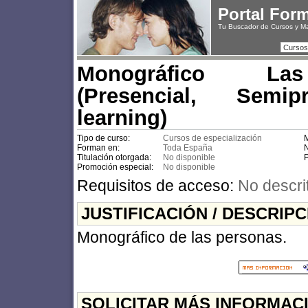
Portal For
Tu Buscador de Cursos y M
Cursos
Monográfico La
(Presencial, Semip
learning)
Tipo de curso:
Cursos de especialización
M
Forman en:
Toda España
N
Titulación otorgada:
No disponible
P
Promoción especial:
No disponible
Requisitos de acceso:
No descri
JUSTIFICACIÓN / DESCRIP
Monográfico de las personas.
SOLICITAR MÁS INFORMAC