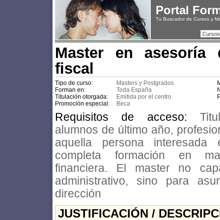
Portal For
Tu Buscador de Cursos y M
Cursos
Master en asesoría 
fiscal
Tipo de curso:
Masters y Postgrados
M
Forman en:
Toda España
N
Titulación otorgada:
Emitida por el centro
P
Promoción especial:
Beca
Requisitos de acceso:
Tit
alumnos de último año, profesio
aquella persona interesada 
completa formación en mat
financiera. El master no ca
administrativo, sino para as
dirección
JUSTIFICACIÓN / DESCRIP