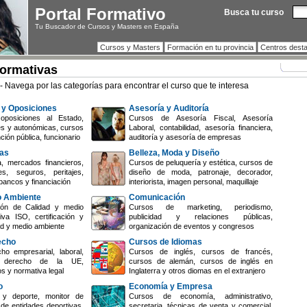
Portal Formativo
Busca tu curso
Tu Buscador de Cursos y Masters en España
Cursos y Masters
Formación en tu provincia
Centros dest
Formativas
- Navega por las categorías para encontrar el curso que te interesa
 y Oposiciones
Asesoría y Auditoría
oposiciones al Estado,
Cursos de Asesoría Fiscal, Asesoría
es y autonómicas, cursos
Laboral, contabilidad, asesoría financiera,
ción pública, funcionario
auditoría y asesoría de empresas
zas
Belleza, Moda y Diseño
, mercados financieros,
Cursos de peluquería y estética, cursos de
s, seguros, peritajes,
diseño de moda, patronaje, decorador,
bancos y financiación
interiorista, imagen personal, maquillaje
o Ambiente
Comunicación
ón de Calidad y medio
Cursos de marketing, periodismo,
iva ISO, certificación y
publicidad y relaciones públicas,
dad y medio ambiente
organización de eventos y congresos
echo
Cursos de Idiomas
o empresarial, laboral,
Cursos de inglés, cursos de francés,
il, derecho de la UE,
cursos de alemán, cursos de inglés en
os y normativa legal
Inglaterra y otros diomas en el extranjero
o
Economía y Empresa
y deporte, monitor de
Cursos de economía, administrativo,
 de entidades deportivas,
secretaria, técnicas de venta y comercial,