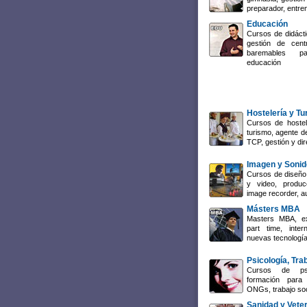
preparador, entre
Educación
Cursos de didácti
gestión de cent
baremables p
educación
Hostelería y T
Cursos de hostel
turismo, agente de
TCP, gestión y dir
Imagen y Sonid
Cursos de diseño 
y video, producc
image recorder, a
Másters MBA
Masters MBA, ex
part time, inte
nuevas tecnología
Psicología, Tra
Cursos de psi
formación para 
ONGs, trabajo so
Sanidad y Veter