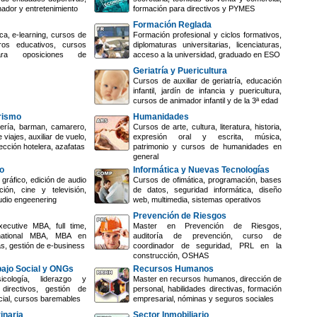
nador y entretenimiento
formación para directivos y PYMES
Formación Reglada
ca, e-learning, cursos de
Formación profesional y ciclos formativos,
ros educativos, cursos
diplomaturas universitarias, licenciaturas,
ara oposiciones de
acceso a la universidad, graduado en ESO
Geriatría y Puericultura
Cursos de auxiliar de geriatría, educación
infantil, jardín de infancia y puericultura,
cursos de animador infantil y de la 3ª edad
urismo
Humanidades
ería, barman, camarero,
Cursos de arte, cultura, literatura, historia,
 viajes, auxiliar de vuelo,
expresión oral y escrita, música,
ección hotelera, azafatas
patrimonio y cursos de humanidades en
general
o
Informática y Nuevas Tecnologías
gráfico, edición de audio
Cursos de ofimática, programación, bases
ión, cine y televisión,
de datos, seguridad informática, diseño
udio engeenering
web, multimedia, sistemas operativos
Prevención de Riesgos
ecutive MBA, full time,
Master en Prevención de Riesgos,
rnational MBA, MBA en
auditoría de prevención, curso de
s, gestión de e-business
coordinador de seguridad, PRL en la
construcción, OSHAS
bajo Social y ONGs
Recursos Humanos
cología, liderazgo y
Master en recursos humanos, dirección de
directivos, gestión de
personal, habilidades directivas, formación
cial, cursos baremables
empresarial, nóminas y seguros sociales
inaria
Sector Inmobiliario