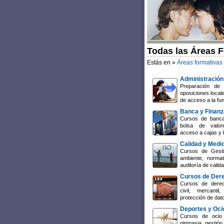
Todas las Áreas 
Estás en »
Áreas formativas
Administración
Preparación de 
oposiciones local
de acceso a la fun
Banca y Finan
Cursos de banca
bolsa de valore
acceso a cajas y 
Calidad y Medi
Cursos de Gesti
ambiente, normat
auditoría de cali
Cursos de Der
Cursos de derech
civil, mercant
protección de dat
Deportes y Oci
Cursos de ocio 
gimnasia, gestión