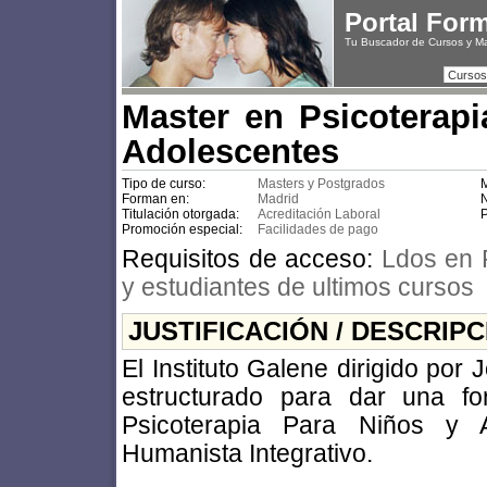
Portal For
Tu Buscador de Cursos y M
Cursos
Master en Psicoterapi
Adolescentes
Tipo de curso:
Masters y Postgrados
M
Forman en:
Madrid
N
Titulación otorgada:
Acreditación Laboral
P
Promoción especial:
Facilidades de pago
Requisitos de acceso:
Ldos en 
y estudiantes de ultimos cursos
JUSTIFICACIÓN / DESCRIP
El Instituto Galene dirigido por
estructurado para dar una fo
Psicoterapia Para Niños y 
Humanista Integrativo.