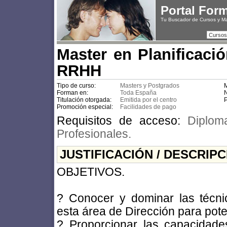
Portal For
Tu Buscador de Cursos y M
Cursos
Master en Planificaci
RRHH
Tipo de curso:
Masters y Postgrados
M
Forman en:
Toda España
N
Titulación otorgada:
Emitida por el centro
P
Promoción especial:
Facilidades de pago
Requisitos de acceso:
Diplom
Profesionales.
JUSTIFICACIÓN / DESCRIP
OBJETIVOS.
? Conocer y dominar las técn
esta área de Dirección para pote
? Proporcionar las capacidades