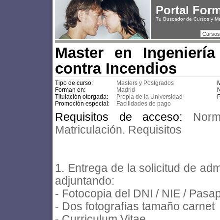
Portal For
Tu Buscador de Cursos y M
Cursos
Master en Ingenierí
contra Incendios
Tipo de curso:
Masters y Postgrados
M
Forman en:
Madrid
N
Titulación otorgada:
Propia de la Universidad
P
Promoción especial:
Facilidades de pago
Requisitos de acceso:
Norm
Matriculación. Requisitos
1. Entrega de la solicitud de a
adjuntando:
- Fotocopia del DNI / NIE / Pasa
- Dos fotografías tamaño carnet
- Curriculum Vitae