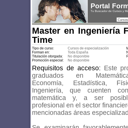
Portal For
Tu Buscador de Cursos y M
Cursos
Master en Ingeniería F
Time
Tipo de curso:
Cursos de especialización
M
Forman en:
Toda España
N
Titulación otorgada:
No disponible
P
Promoción especial:
No disponible
Requisitos de acceso:
Este pr
graduados en Matemáticas
Economía, Estadística, Fís
Ingeniería, que cuenten c
matemática y, a ser posibl
profesional en el sector financie
mencionadas áreas especializada
Se examinarán favorablemente