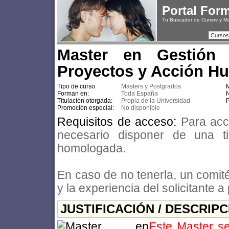
Portal For
Tu Buscador de Cursos y M
Cursos
Master en Gestión 
Proyectos y Acción Hu
Tipo de curso:
Masters y Postgrados
M
Forman en:
Toda España
N
Titulación otorgada:
Propia de la Universidad
P
Promoción especial:
No disponible
Requisitos de acceso:
Para acc
necesario disponer de una titu
homologada.
En caso de no tenerla, un comit
y la experiencia del solicitante a
JUSTIFICACIÓN / DESCRIP
Este Master se