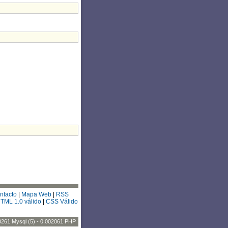
ntacto
|
Mapa Web
|
RSS
TML 1.0 válido
|
CSS Válido
0261 Mysql (5) - 0,002061 PHP