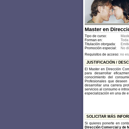
Master en Direcci
Tipo de curso:
Mast
Forman en:
Toda
Titulación otorgada:
Emiti
Promoción especial:
No d
Requisitos de acceso:
no es
JUSTIFICACIÓN / DES
El Master en Dirección Come
para desarrollar eficazm
conocimiento del consumid
Profesionales que deseen 
desarrollar una carrera p
servicios al consumo e intr
especialización en una de e
SOLICITAR MÁS INFO
Si quieres ponerte en cont
Dirección Comercial y de 