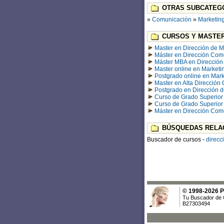
OTRAS SUBCATEGO
»
Comunicación
»
Marketin
CURSOS Y MASTER
Master en Dirección de M
Máster en Dirección Come
Máster MBA en Dirección
Master online en Marketi
Postgrado online en Mark
Master en Alta Dirección
Postgrado en Dirección d
Curso de Grado Superior 
Curso de Grado Superior 
Máster en Dirección Come
BÚSQUEDAS RELA
Buscador de cursos -
direcci
© 1998-2026 Po
Tu Buscador de 
B27303494