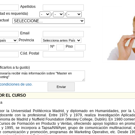
Apellidos
dad es requerida)
/
/
actual
Email
Provincia
Nº
Piso
Cód. Postal
carlos a tu gusto)
condiciones de uso.
OR EL CURSO
ba
 por la Universidad Politécnica Madrid, y diplomado en Humanidades, por la 
docente con la profesional. Entre 1975 y 1979, realiza Investigación Aplicad
ónoma de Madrid y Nuffield Foundation (Wesley College, Dublín). En 1980 comienz
ursos de Formación en Producto y Ventas, ofreciendo apoyo logístico en promo
9 y 1995, se incorpora a Tapsa/NWAyer, grupo de comunicación multinacional, 
 comunicación y promoción, programas de Marketing Operativo, etc. Desde 199