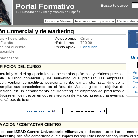
Portal Formativo
Busca tu curso
Tu Buscador de Cursos y Masters en España
Cursos y Masters
Formación en tu provincia
Centros dest
ón Comercial y de Marketing
ers y Postgrados
Metodología:
OnLine
 España
Nº de horas:
720.00
da por el centro
Precio aprox:
Consultar
isponible
Uni
pecificados
CRIPCIÓN DEL CURSO
Ver
rcial y Marketing aporta los conocimientos prácticos y teóricos precisos
Com
ente la labor comercial y de marketing que precisan las empresas:
or, ventaja competitiva, posicionamiento, canal, etc. Esta dirigido a
Con
ampliar sus conocimientos en el área de Marketing con el objetivo de
Ver
rofesional en un departamento de Marketing de empresas de productos o
Env
oducirse en los nuevos enfoques y técnicas de Marketing para una eventual
sas áreas de futuro.
RMACIÓN / CONTACTAR CENTRO
acto con
ISEAD-Centro Universitario Villanueva
, o deseas que te facilite más 
Marketing
, tan sólo comprueba que cumples los requisitos necesarios y utiliza el si