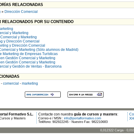
RÍAS RELACIONADAS
g
»
Dirección Comercial
 RELACIONADOS POR SU CONTENIDO
arketing
rcial y Marketing
 Comercial y Marketing
ng y Dirección Comercial
eting y Dirección Comercial
 Comercial y Marketing (Sólo alumnos de Madrid)
e Marketing de Empresas Turísticas
en Gestión Comercial y Marketing
en Gestión Comercial y Marketing
rcial y Gestión de Ventas - Barcelona
CIONADAS
-
comercial
-
marketing
rtal Formativo S.L.
Contacte con nuestra
guía de cursos y masters
:
Co
Cursos y Masters
Correo-e / MSN :
info@portalformativo.com
XH
Teléfono: 902922245 - Nuestro Fax: 982210683
0,012322 Carga - 0,01