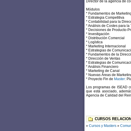
Director de la agencia de c
Módulos
* Fundamentos de Marketing
* Estrategia Competitiva
* Contabilidad para la Direc
* Análisis de Costes para l
* Decisiones de Producto-P
* Investigación
* Distribución Comercial
* Logística
* Marketing Internacional
* Estrategias de Comunicaci
* Fundamentos de la Direcc
* Dirección de Ventas
* Estrategias de Comunicaci
* Análisis Financiero
* Marketing de Canal
* Nuevas Áreas de Marketin
* Proyecto Fin de
Master
: P
Los programas de ISEAD cue
que está asociado, además 
Agencia de Calidad del Re
CURSOS RELACION
»
Cursos y Masters
»
Comun