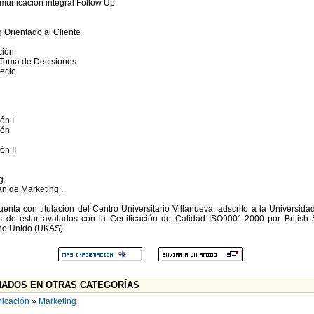
omunicación integral Follow Up.
 Orientado al Cliente
ción
a Toma de Decisiones
recio
ón I
ión
ón II
g
lan de Marketing .
nta con titulación del Centro Universitario Villanueva, adscrito a la Universid
de estar avalados con la Certificación de Calidad ISO9001:2000 por British St
ino Unido (UKAS)
ADOS EN OTRAS CATEGORÍAS
icación
»
Marketing