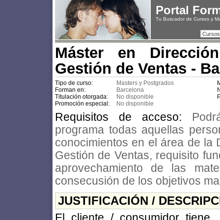
Portal For
Tu Buscador de Cursos y M
Cursos
Máster en Direcció
Gestión de Ventas - B
Tipo de curso:
Masters y Postgrados
M
Forman en:
Barcelona
N
Titulación otorgada:
No disponible
P
Promoción especial:
No disponible
Requisitos de acceso:
Podr
programa todas aquellas pers
conocimientos en el área de la 
Gestión de Ventas, requisito fun
aprovechamiento de las mater
consecusión de los objetivos m
JUSTIFICACIÓN / DESCRIP
El cliente / consumidor tiene,