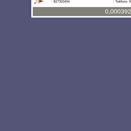
B27303494
Teléfono: 
0,000392