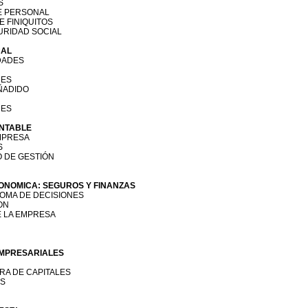
S
E PERSONAL
E FINIQUITOS
GURIDAD SOCIAL
CAL
DADES
NES
ÑADIDO
NES
ONTABLE
EMPRESA
S
O DE GESTIÓN
ECONOMICA: SEGUROS Y FINANZAS
TOMA DE DECISIONES
ON
E LA EMPRESA
EMPRESARIALES
ERA DE CAPITALES
OS