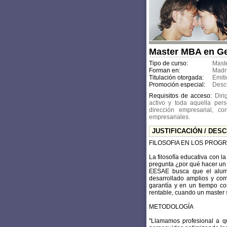
Master MBA en Ge
Tipo de curso:
Mast
Forman en:
Madr
Titulación otorgada:
Emiti
Promoción especial:
Desc
Requisitos de acceso:
Diri
activo y toda aquella per
dirección empresarial, c
empresariales.
JUSTIFICACIÓN / DES
FILOSOFIA EN LOS PROG
La filosofía educativa con 
pregunta ¿por qué hacer un
EESAE busca que el alumn
desarrollado amplios y co
garantía y en un tiempo com
rentable, cuando un master 
METODOLOGÍA
"Llamamos profesional a q