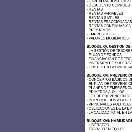
- CAPITALIZACIÓN COMPU
- DESCUENTO COMPUESTO
- RENTAS
- RENTAS VARIABLES
- RENTAN SIMPLES
- RENTAS FRACCIONADAS
- RENTAS CONTINUAS Y A
- PRESTAMOS
- EMPRESTITOS
- VALORES MOBILIARIOS
BLOQUE XV: GESTION DE
- LA GESTIÓN DE TESORE
- FLUJO DE FONDOS
- FINANCIACION DE DEFIC
- INVERSION DE SUPERAV
- COSTES EN LA EMPRES
BLOQUE XVI: PREVENCIÓ
- CONCEPTOS BÁSICOS D
- EL PLAN DE PREVENCIO
- PLANES DE EMERGENCI
- PRIMEROS AUXILIOS
- LEY DE PREVENCION D
- INTRODUCCIÓN A LA GE
- PRINCIPALES POLITICA
- OBLIGACIONES DE LA E
- LA CALIDAD TOTAL EN 
BLOQUE XVII: HABILIDAD
- LIDERAZGO
- TRABAJO EN EQUIPO