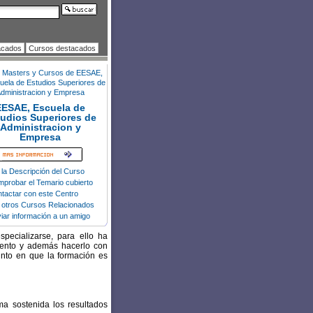
acados
Cursos destacados
EESAE, Escuela de
udios Superiores de
Administracion y
Empresa
 la Descripción del Curso
probar el Temario cubierto
tactar con este Centro
 otros Cursos Relacionados
iar información a un amigo
ecializarse, para ello ha
iento y además hacerlo con
punto en que la formación es
a sostenida los resultados