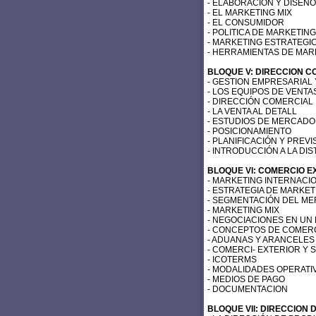
- ELABORACIÓN Y DISEÑ
- EL MARKETING MIX
- EL CONSUMIDOR
- POLITICA DE MARKETING
- MARKETING ESTRATEGI
- HERRAMIENTAS DE MAR
BLOQUE V: DIRECCION C
- GESTION EMPRESARIAL
- LOS EQUIPOS DE VENTA
- DIRECCIÓN COMERCIA
- LA VENTA AL DETALL
- ESTUDIOS DE MERCADO
- POSICIONAMIENTO
- PLANIFICACIÓN Y PREVI
- INTRODUCCIÓN A LA DI
BLOQUE VI: COMERCIO E
- MARKETING INTERNACI
- ESTRATEGIA DE MARKE
- SEGMENTACIÓN DEL M
- MARKETING MIX
- NEGOCIACIONES EN UN
- CONCEPTOS DE COMER
- ADUANAS Y ARANCELES
- COMERCI- EXTERIOR Y
- ICOTERMS
- MODALIDADES OPERATI
- MEDIOS DE PAGO
- DOCUMENTACION
BLOQUE VII: DIRECCION