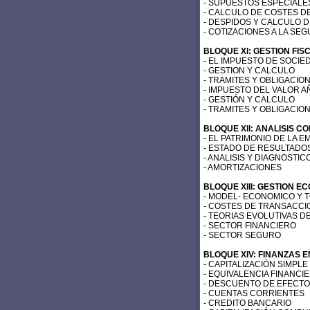
- SUPUESTOS ESPECIALE
- CALCULO DE COSTES D
- DESPIDOS Y CALCULO D
- COTIZACIONES A LA SE
BLOQUE XI: GESTION FIS
- EL IMPUESTO DE SOCIE
- GESTION Y CALCULO
- TRAMITES Y OBLIGACIO
- IMPUESTO DEL VALOR A
- GESTIÓN Y CALCULO
- TRAMITES Y OBLIGACIO
BLOQUE XII: ANALISIS C
- EL PATRIMONIO DE LA 
- ESTADO DE RESULTADO
- ANALISIS Y DIAGNOSTIC
- AMORTIZACIONES
BLOQUE XIII: GESTION 
- MODEL- ECONOMICO Y 
- COSTES DE TRANSACCI
- TEORIAS EVOLUTIVAS D
- SECTOR FINANCIERO
- SECTOR SEGURO
BLOQUE XIV: FINANZAS 
- CAPITALIZACIÓN SIMPLE
- EQUIVALENCIA FINANCI
- DESCUENTO DE EFECT
- CUENTAS CORRIENTES
- CREDITO BANCARIO