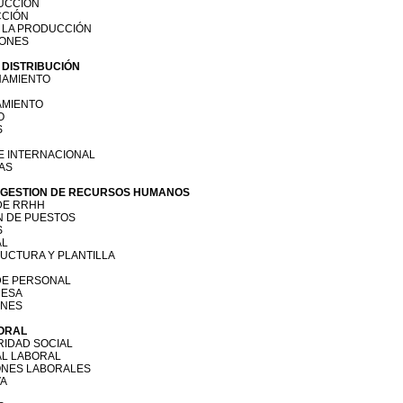
DUCCIÓN
CCIÓN
E LA PRODUCCIÓN
IONES
Y DISTRIBUCIÓN
ONAMIENTO
AMIENTO
O
S
E INTERNACIONAL
AS
Y GESTION DE RECURSOS HUMANOS
 DE RRHH
ON DE PUESTOS
S
AL
RUCTURA Y PLANTILLA
 DE PERSONAL
RESA
ONES
BORAL
URIDAD SOCIAL
AL LABORAL
ONES LABORALES
VA