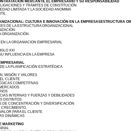
ONTRATACIÓN MERCANTIL EL EMPRESARIO Y SU RESPONSABILIDAD
BLIGACIONES Y TRÁMITES DE CONSTITUCIÓN
IEDAD LIMITADA Y LA SOCIEDAD ANOMIMA
TIL
GANIZACIONAL: CULTURA E INNOVACIÓN EN LA EMPRESASESTRUCTURA O
ARES DE LA ESTRUCTURA ORGANIZACIONAL
NIZACIÓN:
A ORGANIZACIÓN
N EN LA ORGANIACION EMPRESARIAL
IGLO XXI
SU INFLUENCIA EN LA EMPRESA
 EMPRESARIAL
DE LA PLANIFICACIÓN ESTRATÉGICA
ÓN, MISIÓN Y VALORES
 EL CLIENTE
ÉGICAS COMPETITIVAS
 MERCADOS
RIOS
CIAS INTERNAS Y FUERZAS Y DEBILIDADES
S DISTINTOS
ES DE CONCENTRACIÓN Y DIVERSIFICACIÓN
 CRECIMIENTO,
 VALOR PARA EL CLIENTE
AS DINÁMICAS
DE MARKETING
ARIAL