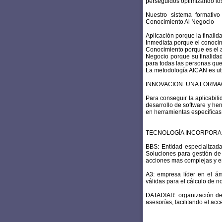
perseguidos optimizando los
Nuestro sistema formativ
Conocimiento Al Negocio
Aplicación porque la finalid
Inmediata porque el conoci
Conocimiento porque es el a
Negocio porque su finalidad
para todas las personas que
La metodología AICAN es uti
INNOVACION: UNA FORM
Para conseguir la aplicabil
desarrollo de software y h
en herramientas específicas
TECNOLOGÍA INCORPORA
BBS: Entidad especializada 
Soluciones para gestión de 
acciones mas complejas y e
A3: empresa líder en el ám
válidas para el cálculo de no
DATADIAR: organización ded
asesorías, facilitando el ac