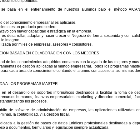
 recursos disponibles."
o se basa en el entrenamiento de nuestros alumnos bajo el método AICAN:
ad del conocimiento empresarial es aplicarse.
miento es un producto perecedero.
ctivo con mayor capacidad estratégica en la empresa.
 es desarrollar, adaptar y hacer crecer el Negocio de forma sostenida y con calid
 lo integran
lizada por miles de empresas, asesores y consultores.
ACION BASADA EN COLABORACION CON LOS MEJORES
idad de los conocimientos adquiridos contamos con la ayuda de las mejores y mas
erramientas de gestión aplicadas al mundo empresarial. Todos los programas Mast
 para cada área de conocimiento contando el alumno con acceso a las mismas desd
DA A LOS PROGRAMAS MASTER:
en el desarrollo de soportes informáticos destinados a facilitar la toma de de
recursos humanos, finanzas empresariales, marketing y dirección comercial,- facil
standarizando los procesos.
bito de software de administración de empresas, las aplicaciones utilizadas 
minas, la contabilidad, y la gestión fiscal.
icada a la gestión de bases de datos jurídicas profesionales destinadas a depa
ceso a documentos, formularios y legislación siempre actualizada.