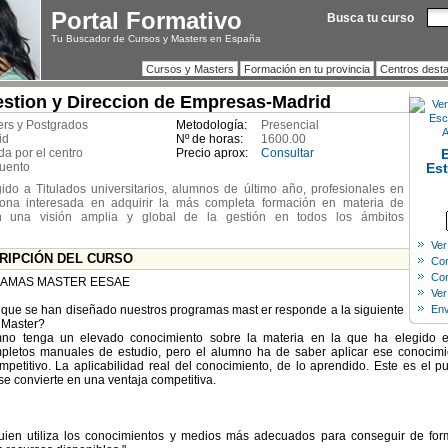
Portal Formativo
Busca tu curso
Tu Buscador de Cursos y Masters en España
Cursos y Masters
Formación en tu provincia
Centros dest
stion y Direccion de Empresas-Madrid
ers y Postgrados
Metodología:
Presencial
id
Nº de horas:
1600.00
da por el centro
Precio aprox:
Consultar
uento
Est
gido a Titulados universitarios, alumnos de último año, profesionales en
sona interesada en adquirir la más completa formación en materia de
on una visión amplia y global de la gestión en todos los ámbitos
Ver
CRIPCIÓN DEL CURSO
Com
Con
RAMAS MASTER EESAE
Ver
la que se han diseñado nuestros programas mast er responde a la siguiente
Env
 Master?
o tenga un elevado conocimiento sobre la materia en la que ha elegido esp
mpletos manuales de estudio, pero el alumno ha de saber aplicar ese conocim
petitivo. La aplicabilidad real del conocimiento, de lo aprendido. Este es el 
se convierte en una ventaja competitiva.
uien utiliza los conocimientos y medios más adecuados para conseguir de form