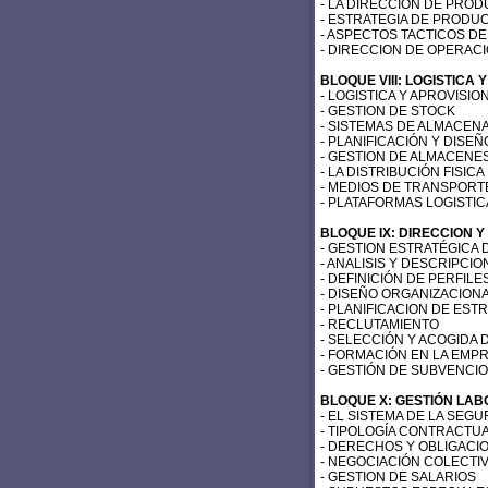
- LA DIRECCIÓN DE PRO
- ESTRATEGIA DE PRODU
- ASPECTOS TACTICOS D
- DIRECCION DE OPERAC
BLOQUE VIII: LOGISTICA 
- LOGISTICA Y APROVISI
- GESTION DE STOCK
- SISTEMAS DE ALMACEN
- PLANIFICACIÓN Y DISEÑ
- GESTION DE ALMACENE
- LA DISTRIBUCIÓN FISICA
- MEDIOS DE TRANSPORT
- PLATAFORMAS LOGISTIC
BLOQUE IX: DIRECCION 
- GESTION ESTRATÉGICA
- ANALISIS Y DESCRIPCI
- DEFINICIÓN DE PERFILE
- DISEÑO ORGANIZACION
- PLANIFICACION DE EST
- RECLUTAMIENTO
- SELECCIÓN Y ACOGIDA
- FORMACIÓN EN LA EMP
- GESTIÓN DE SUBVENCI
BLOQUE X: GESTIÓN LA
- EL SISTEMA DE LA SEG
- TIPOLOGÍA CONTRACTU
- DERECHOS Y OBLIGACI
- NEGOCIACIÓN COLECTI
- GESTION DE SALARIOS