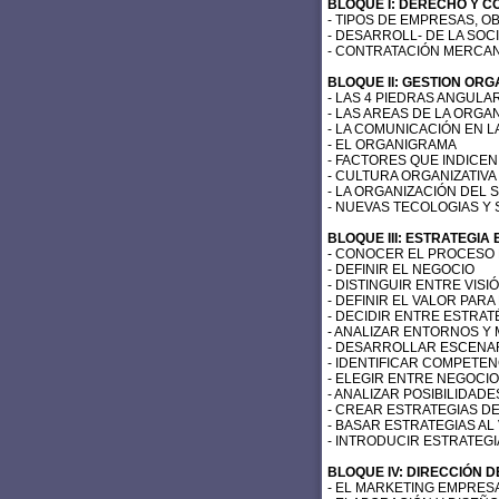
BLOQUE I: DERECHO Y C
- TIPOS DE EMPRESAS, O
- DESARROLL- DE LA SOC
- CONTRATACIÓN MERCAN
BLOQUE II: GESTION OR
- LAS 4 PIEDRAS ANGUL
- LAS AREAS DE LA ORGA
- LA COMUNICACIÓN EN L
- EL ORGANIGRAMA
- FACTORES QUE INDICE
- CULTURA ORGANIZATIVA
- LA ORGANIZACIÓN DEL S
- NUEVAS TECOLOGIAS Y 
BLOQUE III: ESTRATEGIA
- CONOCER EL PROCESO 
- DEFINIR EL NEGOCIO
- DISTINGUIR ENTRE VISI
- DEFINIR EL VALOR PARA
- DECIDIR ENTRE ESTRAT
- ANALIZAR ENTORNOS Y
- DESARROLLAR ESCENA
- IDENTIFICAR COMPETEN
- ELEGIR ENTRE NEGOCIO
- ANALIZAR POSIBILIDAD
- CREAR ESTRATEGIAS DE
- BASAR ESTRATEGIAS AL
- INTRODUCIR ESTRATEGI
BLOQUE IV: DIRECCIÓN 
- EL MARKETING EMPRES