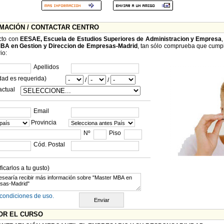
RMACIÓN / CONTACTAR CENTRO
cto con
EESAE, Escuela de Estudios Superiores de Administracion y Empresa
BA en Gestion y Direccion de Empresas-Madrid
, tan sólo comprueba que cumpl
io:
Apellidos
dad es requerida)
/
/
actual
Email
Provincia
Nº
Piso
Cód. Postal
carlos a tu gusto)
condiciones de uso.
OR EL CURSO