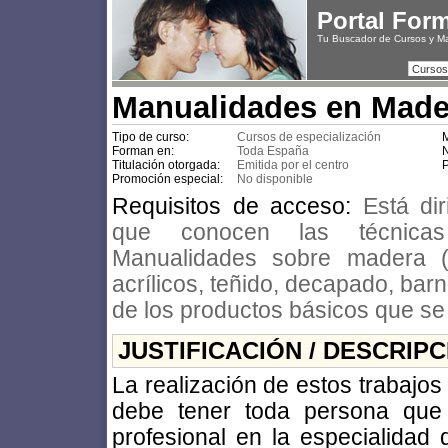
Portal For
Tu Buscador de Cursos y M
Cursos
Manualidades en Made
Tipo de curso:
Cursos de especialización
M
Forman en:
Toda España
N
Titulación otorgada:
Emitida por el centro
P
Promoción especial:
No disponible
Requisitos de acceso:
Está di
que conocen las técnica
Manualidades sobre madera (
acrílicos, teñido, decapado, bar
de los productos básicos que se u
JUSTIFICACIÓN / DESCRIP
La realización de estos trabajos
debe tener toda persona que 
profesional en la especialidad 