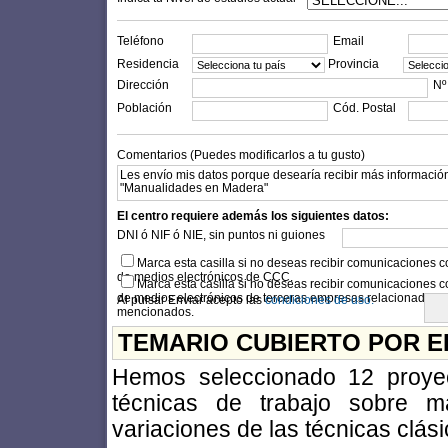
Teléfono
Email
Residencia
Provincia
Dirección
Nº
Población
Cód. Postal
Comentarios (Puedes modificarlos a tu gusto)
El centro requiere además los siguientes datos:
DNI ó NIF ó NIE, sin puntos ni guiones
Marca esta casilla si no deseas recibir comunicaciones c
de medios electrónicos de CCC.
Marca esta casilla si no deseas recibir comunicaciones c
de medios electrónicos de terceras empresas relacionadas c
Al pulsar Enviar acepto las
condiciones de uso.
mencionados.
TEMARIO CUBIERTO POR E
Hemos seleccionado 12 proyec
técnicas de trabajo sobre 
variaciones de las técnicas clási