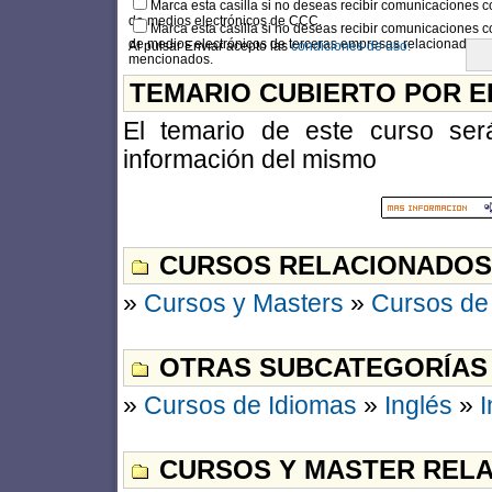
Marca esta casilla si no deseas recibir comunicaciones c
de medios electrónicos de CCC.
Marca esta casilla si no deseas recibir comunicaciones c
de medios electrónicos de terceras empresas relacionadas c
Al pulsar Enviar acepto las
condiciones de uso.
mencionados.
TEMARIO CUBIERTO POR E
El temario de este curso será
información del mismo
CURSOS RELACIONADOS
»
Cursos y Masters
»
Cursos de
OTRAS SUBCATEGORÍAS
»
Cursos de Idiomas
»
Inglés
»
I
CURSOS Y MASTER RELA