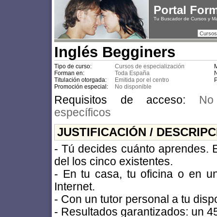
Portal For
Tu Buscador de Cursos y M
Cursos
Inglés Begginers
Tipo de curso:
Cursos de especialización
M
Forman en:
Toda España
N
Titulación otorgada:
Emitida por el centro
P
Promoción especial:
No disponible
Requisitos de acceso:
No 
específicos
JUSTIFICACIÓN / DESCRIP
- Tú decides cuánto aprendes. E
del los cinco existentes.
- En tu casa, tu oficina o en 
Internet.
- Con un tutor personal a tu disp
- Resultados garantizados: un 4