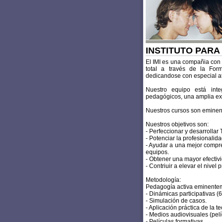
INSTITUTO PAR
El IMI es una compañia con 
total a través de la For
dedicandose con especial
Nuestro equipo está inte
pedagógicos, una amplia exp
Nuestros cursos son eminente
Nuestros objetivos son:
- Perfeccionar y desarrollar
- Potenciar la profesionalid
- Ayudar a una mejor compres
equipos.
- Obtener una mayor efectiv
- Contriuir a elevar el nivel
Metodología:
Pedagogía activa eminentem
- Dinámicas participativas (
- Simulación de casos.
- Aplicación práctica de la te
- Medios audiovisuales (pelíc
- Películas formativas.