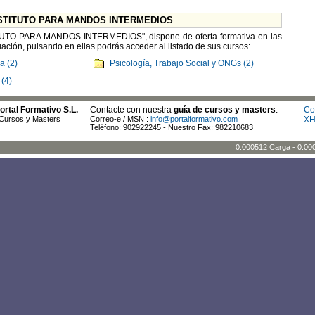
 INSTITUTO PARA MANDOS INTERMEDIOS
ITUTO PARA MANDOS INTERMEDIOS", dispone de oferta formativa en las
ación, pulsando en ellas podrás acceder al listado de sus cursos:
a (2)
Psicología, Trabajo Social y ONGs (2)
(4)
rtal Formativo S.L.
Contacte con nuestra
guía de cursos y masters
:
Co
Cursos y Masters
Correo-e / MSN :
info@portalformativo.com
XH
Teléfono: 902922245 - Nuestro Fax: 982210683
0.000512 Carga - 0.00