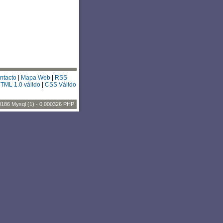
ntacto
|
Mapa Web
|
RSS
TML 1.0 válido
|
CSS Válido
0186 Mysql (1) - 0.000326 PHP