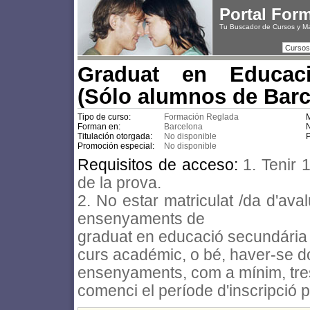
Portal For
Tu Buscador de Cursos y M
Cursos
Graduat en Educaci
(Sólo alumnos de Barc
Tipo de curso:
Formación Reglada
M
Forman en:
Barcelona
N
Titulación otorgada:
No disponible
P
Promoción especial:
No disponible
Requisitos de acceso:
1. Tenir
de la prova.
2. No estar matriculat /da d'ava
ensenyaments de
graduat en educació secundária 
curs académic, o bé, haver-se d
ensenyaments, com a mínim, tre
comenci el període d'inscripció 