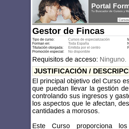
Portal For
Tu Buscador de Cursos y M
Cursos
Gestor de Fincas
Tipo de curso:
Cursos de especialización
M
Forman en:
Toda España
N
Titulación otorgada:
Emitida por el centro
P
Promoción especial:
No disponible
Requisitos de acceso:
Ninguno.
JUSTIFICACIÓN / DESCRIP
El principal objetivo del Curso e
que puedan llevar la gestión de
controlando sus ingresos y gasto
los aspectos que le afectan, de
cantidades a morosos.
Este Curso proporciona los 