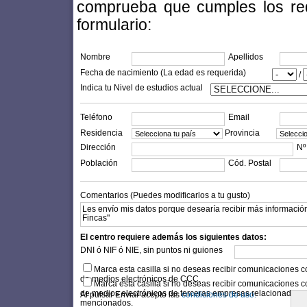
comprueba que cumples los requi
formulario:
Nombre
Apellidos
Fecha de nacimiento (La edad es requerida)
/
Indica tu Nivel de estudios actual
Teléfono
Email
Residencia
Provincia
Dirección
Nº
Población
Cód. Postal
Comentarios (Puedes modificarlos a tu gusto)
El centro requiere además los siguientes datos:
DNI ó NIF ó NIE, sin puntos ni guiones
Marca esta casilla si no deseas recibir comunicaciones c
de medios electrónicos de CCC.
Marca esta casilla si no deseas recibir comunicaciones c
de medios electrónicos de terceras empresas relacionadas c
Al pulsar Enviar acepto las
condiciones de uso.
mencionados.