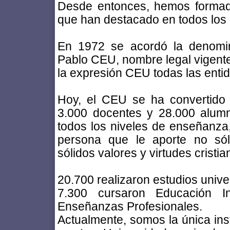
Desde entonces, hemos forma
que han destacado en todos los 
En 1972 se acordó la denomin
Pablo CEU, nombre legal vigente.
la expresión CEU todas las entid
Hoy, el CEU se ha convertido
3.000 docentes y 28.000 alum
todos los niveles de enseñanza,
persona que le aporte no sól
sólidos valores y virtudes cristia
20.700 realizaron estudios unive
7.300 cursaron Educación Inf
Enseñanzas Profesionales.
Actualmente, somos la única ins