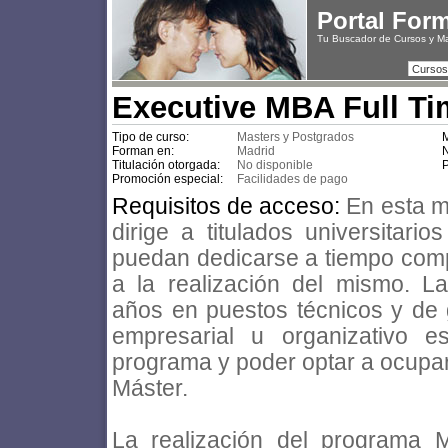
Portal For
Tu Buscador de Cursos y M
Cursos
Executive MBA Full Ti
Tipo de curso:
Masters y Postgrados
M
Forman en:
Madrid
N
Titulación otorgada:
No disponible
P
Promoción especial:
Facilidades de pago
Requisitos de acceso:
En esta m
dirige a titulados universitari
puedan dedicarse a tiempo comp
a la realización del mismo. La
años en puestos técnicos y de 
empresarial u organizativo es
programa y poder optar a ocupar
Máster.
La realización del programa 