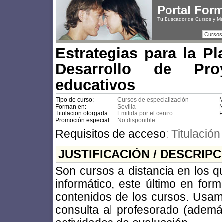
Portal For
Tu Buscador de Cursos y M
Cursos
Estrategias para la Pl
Desarrollo de Pro
educativos
Tipo de curso:
Cursos de especialización
M
Forman en:
Sevilla
N
Titulación otorgada:
Emitida por el centro
P
Promoción especial:
No disponible
Requisitos de acceso:
Titulación
JUSTIFICACIÓN / DESCRIP
Son cursos a distancia en los qu
informático, este último en fo
contenidos de los cursos. Usam
consulta al profesorado (además