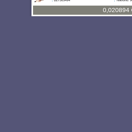
B27303494
Teléfono: 
0,020894 