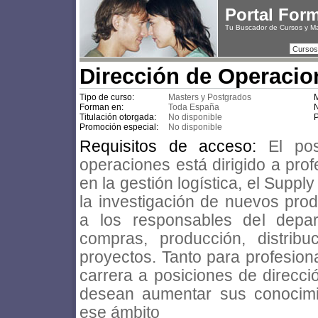
Portal For
Tu Buscador de Cursos y M
Cursos
Dirección de Operacio
Tipo de curso:
Masters y Postgrados
M
Forman en:
Toda España
N
Titulación otorgada:
No disponible
P
Promoción especial:
No disponible
Requisitos de acceso:
El po
operaciones está dirigido a pro
en la gestión logística, el Sup
la investigación de nuevos prod
a los responsables del depar
compras, producción, distribu
proyectos. Tanto para profesion
carrera a posiciones de direcc
desean aumentar sus conocimie
ese ámbito