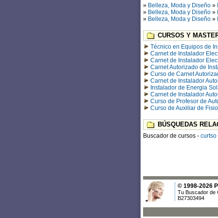
»
Belleza, Moda y Diseño
»
»
Belleza, Moda y Diseño
»
»
Belleza, Moda y Diseño
»
CURSOS Y MASTER
Técnico en Equipos de In
Carnet de Instalador Elec
Carnet de Instalador Elec
Carnet Autorizado de Ins
Curso de Carnet Autorizad
Carnet de Instalador Auto
Instalador de Energia Sol
Carnet de Instalador Aut
Curso de Profesor de Aut
Curso de Auxiliar de Fisi
BÚSQUEDAS RELA
Buscador de cursos -
curtso
© 1998-2026 Po
Tu Buscador de 
B27303494