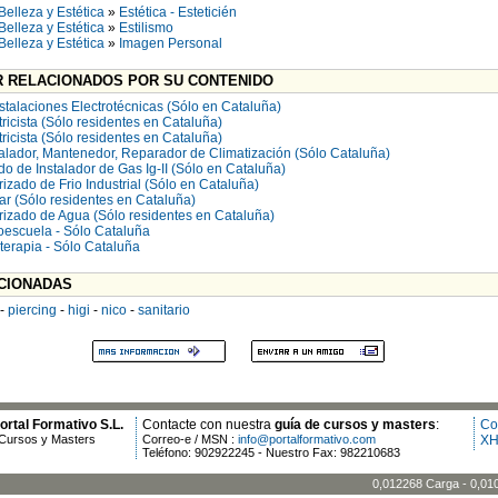
Belleza y Estética
»
Estética - Esteticién
Belleza y Estética
»
Estilismo
Belleza y Estética
»
Imagen Personal
 RELACIONADOS POR SU CONTENIDO
stalaciones Electrotécnicas (Sólo en Cataluña)
tricista (Sólo residentes en Cataluña)
tricista (Sólo residentes en Cataluña)
talador, Mantenedor, Reparador de Climatización (Sólo Cataluña)
o de Instalador de Gas Ig-II (Sólo en Cataluña)
rizado de Frio Industrial (Sólo en Cataluña)
ar (Sólo residentes en Cataluña)
orizado de Agua (Sólo residentes en Cataluña)
oescuela - Sólo Cataluña
oterapia - Sólo Cataluña
CIONADAS
-
piercing
-
higi
-
nico
-
sanitario
rtal Formativo S.L.
Contacte con nuestra
guía de cursos y masters
:
Co
Cursos y Masters
Correo-e / MSN :
info@portalformativo.com
XH
Teléfono: 902922245 - Nuestro Fax: 982210683
0,012268 Carga - 0,01