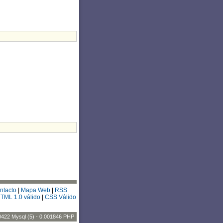
ntacto
|
Mapa Web
|
RSS
TML 1.0 válido
|
CSS Válido
0422 Mysql (5) - 0,001846 PHP