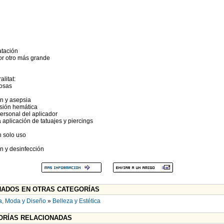
atación
por otro más grande
litat:
cosas
n y asepsia
sión hemática
ersonal del aplicador
 aplicación de tatuajes y piercings
n solo uso
ón y desinfección
ADOS EN OTRAS CATEGORÍAS
a, Moda y Diseño
»
Belleza y Estética
RÍAS RELACIONADAS