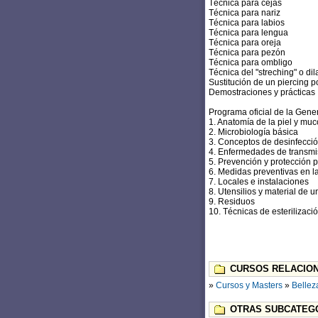
Técnica para cejas
Técnica para nariz
Técnica para labios
Técnica para lengua
Técnica para oreja
Técnica para pezón
Técnica para ombligo
Técnica del "streching" o dil
Sustitución de un piercing 
Demostraciones y prácticas
Programa oficial de la Genera
1. Anatomía de la piel y mu
2. Microbiología básica
3. Conceptos de desinfecció
4. Enfermedades de transmi
5. Prevención y protección p
6. Medidas preventivas en la
7. Locales e instalaciones
8. Utensilios y material de u
9. Residuos
10. Técnicas de esterilizaci
CURSOS RELACION
»
Cursos y Masters
»
Bellez
OTRAS SUBCATEGO