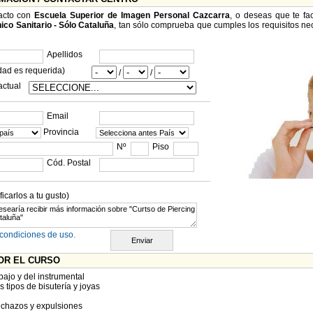
tacto con
Escuela Superior de Imagen Personal Cazcarra
, o deseas que te fa
ico Sanitario - Sólo Cataluña
, tan sólo comprueba que cumples los requisitos nece
Apellidos
dad es requerida)
/
/
actual
Email
Provincia
Nº
Piso
Cód. Postal
carlos a tu gusto)
condiciones de uso.
OR EL CURSO
bajo y del instrumental
 tipos de bisutería y joyas
chazos y expulsiones