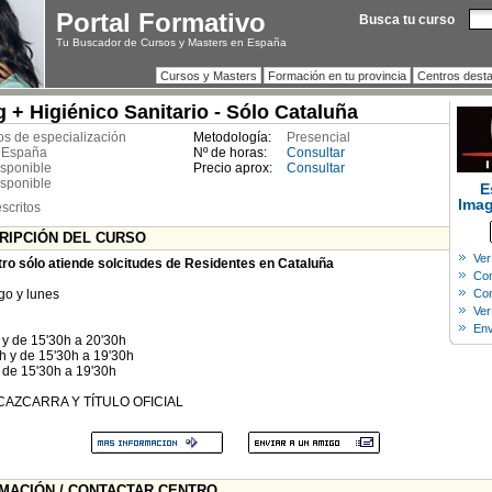
Portal Formativo
Busca tu curso
Tu Buscador de Cursos y Masters en España
Cursos y Masters
Formación en tu provincia
Centros dest
g + Higiénico Sanitario - Sólo Cataluña
s de especialización
Metodología:
Presencial
 España
Nº de horas:
Consultar
isponible
Precio aprox:
Consultar
isponible
E
Imag
scritos
CRIPCIÓN DEL CURSO
Ver
tro sólo atiende solcitudes de Residentes en Cataluña
Com
o y lunes
Con
Ver
Env
 y de 15'30h a 20'30h
h y de 15'30h a 19'30h
y de 15'30h a 19'30h
MA CAZCARRA Y TÍTULO OFICIAL
RMACIÓN / CONTACTAR CENTRO