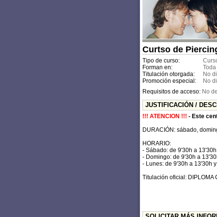
Curtso de Piercin
Tipo de curso:
Curso
Forman en:
Toda
Titulación otorgada:
No d
Promoción especial:
No d
Requisitos de acceso:
No de
JUSTIFICACIÓN / DES
!!! ATENCION !!!
- Este cen
DURACIÓN: sábado, doming
HORARIO:
- Sábado: de 9'30h a 13'30h
- Domingo: de 9'30h a 13'30
- Lunes: de 9'30h a 13'30h 
Titulación oficial: DIPLO
SOLICITAR MÁS INFO