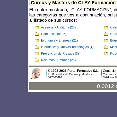
Cursos y Masters de CLAY Formación
El centro mostrado, "CLAY FORMACI?N", dis
las categorías que ves a continuación, pul
al listado de sus cursos:
Asesoría y Auditoría (23)
Cali
Comunicación (5)
Curs
Economía y Empresa (21)
Educ
Informática y Nuevas Tecnologías (1)
Mást
Prevención de Riesgos (3)
Psic
Recursos Humanos (26)
© 1998-2026 Portal Formativo S.L.
Contacte 
Tu Buscador de Cursos y Masters
Correo-e /
B27303494
Teléfono: 
0.0012 