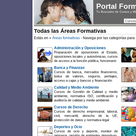
Portal For
Tu Buscador de Cursos y M
Cursos
Todas las Áreas Formativas
Estás en »
Áreas formativas
- Navega por las categorías para 
Administración y Oposiciones
Preparación de oposiciones al Estado,
oposiciones locales y autonómicas, cursos
de acceso a la función pública, funcionario
Banca y Finanzas
Cursos de banca, mercados financieros,
bolsa de valores, seguros, peritajes,
acceso a cajas y bancos y financiación
Calidad y Medio Ambiente
Cursos de Gestión de Calidad y medio
ambiente, normativa ISO, certificación y
auditoría de calidad y medio ambiente
Cursos de Derecho
Cursos de derecho empresarial, laboral,
civil, mercantil, derecho de la UE,
protección de datos y normativa legal
Deportes y Ocio
Cursos de ocio y deporte, monitor de
gimnasia, gestión de entidades deportivas,