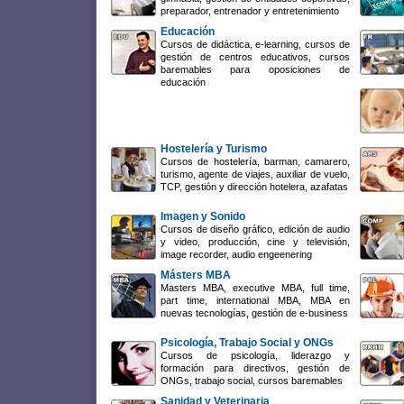
preparador, entrenador y entretenimiento
Educación
Cursos de didáctica, e-learning, cursos de
gestión de centros educativos, cursos
baremables para oposiciones de
educación
Hostelería y Turismo
Cursos de hostelería, barman, camarero,
turismo, agente de viajes, auxiliar de vuelo,
TCP, gestión y dirección hotelera, azafatas
Imagen y Sonido
Cursos de diseño gráfico, edición de audio
y video, producción, cine y televisión,
image recorder, audio engeenering
Másters MBA
Masters MBA, executive MBA, full time,
part time, international MBA, MBA en
nuevas tecnologías, gestión de e-business
Psicología, Trabajo Social y ONGs
Cursos de psicología, liderazgo y
formación para directivos, gestión de
ONGs, trabajo social, cursos baremables
Sanidad y Veterinaria