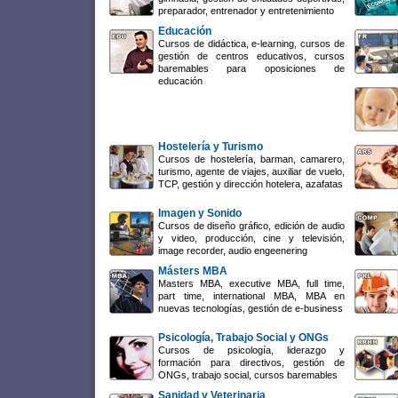
preparador, entrenador y entretenimiento
Educación
Cursos de didáctica, e-learning, cursos de
gestión de centros educativos, cursos
baremables para oposiciones de
educación
Hostelería y Turismo
Cursos de hostelería, barman, camarero,
turismo, agente de viajes, auxiliar de vuelo,
TCP, gestión y dirección hotelera, azafatas
Imagen y Sonido
Cursos de diseño gráfico, edición de audio
y video, producción, cine y televisión,
image recorder, audio engeenering
Másters MBA
Masters MBA, executive MBA, full time,
part time, international MBA, MBA en
nuevas tecnologías, gestión de e-business
Psicología, Trabajo Social y ONGs
Cursos de psicología, liderazgo y
formación para directivos, gestión de
ONGs, trabajo social, cursos baremables
Sanidad y Veterinaria