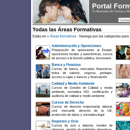
Portal For
Tu Buscador de Cursos y M
Cursos
Todas las Áreas Formativas
Estás en »
Áreas formativas
- Navega por las categorías para 
Administración y Oposiciones
Preparación de oposiciones al Estado,
oposiciones locales y autonómicas, cursos
de acceso a la función pública, funcionario
Banca y Finanzas
Cursos de banca, mercados financieros,
bolsa de valores, seguros, peritajes,
acceso a cajas y bancos y financiación
Calidad y Medio Ambiente
Cursos de Gestión de Calidad y medio
ambiente, normativa ISO, certificación y
auditoría de calidad y medio ambiente
Cursos de Derecho
Cursos de derecho empresarial, laboral,
civil, mercantil, derecho de la UE,
protección de datos y normativa legal
Deportes y Ocio
Cursos de ocio y deporte, monitor de
gimnasia, gestión de entidades deportivas,