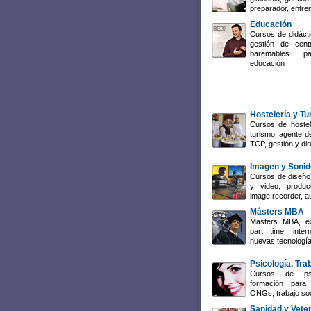
preparador, entre
Educación
Cursos de didácti
gestión de cent
baremables p
educación
Hostelería y T
Cursos de hostel
turismo, agente de
TCP, gestión y dir
Imagen y Sonid
Cursos de diseño 
y video, producc
image recorder, a
Másters MBA
Masters MBA, ex
part time, inte
nuevas tecnología
Psicología, Tra
Cursos de psi
formación para 
ONGs, trabajo so
Sanidad y Veter