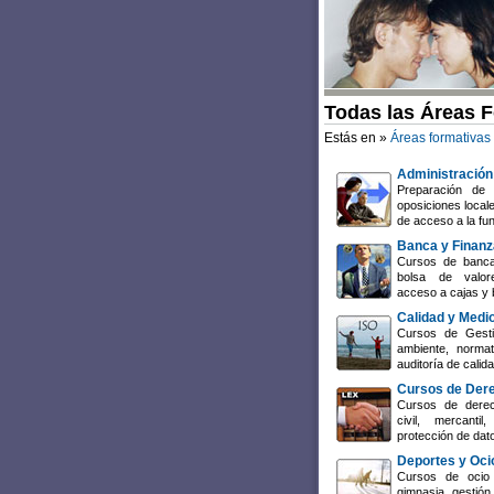
Todas las Áreas 
Estás en »
Áreas formativas
Administración
Preparación de 
oposiciones local
de acceso a la fun
Banca y Finan
Cursos de banca
bolsa de valore
acceso a cajas y 
Calidad y Medi
Cursos de Gesti
ambiente, normat
auditoría de cali
Cursos de Der
Cursos de derech
civil, mercant
protección de dat
Deportes y Oci
Cursos de ocio 
gimnasia, gestión