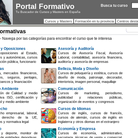
Portal Formativo
Busca tu curso
Tu Buscador de Cursos y Masters en España
Cursos y Masters
Formación en tu provincia
Centros dest
Formativas
- Navega por las categorías para encontrar el curso que te interesa
 y Oposiciones
Asesoría y Auditoría
oposiciones al Estado,
Cursos de Asesoría Fiscal, Asesoría
es y autonómicas, cursos
Laboral, contabilidad, asesoría financiera,
ción pública, funcionario
auditoría y asesoría de empresas
zas
Belleza, Moda y Diseño
, mercados financieros,
Cursos de peluquería y estética, cursos de
s, seguros, peritajes,
diseño de moda, patronaje, decorador,
bancos y financiación
interiorista, imagen personal, maquillaje
o Ambiente
Comunicación
ón de Calidad y medio
Cursos de marketing, periodismo,
iva ISO, certificación y
publicidad y relaciones públicas,
dad y medio ambiente
organización de eventos y congresos
echo
Cursos de Idiomas
o empresarial, laboral,
Cursos de inglés, cursos de francés,
il, derecho de la UE,
cursos de alemán, cursos de inglés en
os y normativa legal
Inglaterra y otros diomas en el extranjero
o
Economía y Empresa
y deporte, monitor de
Cursos de economía, administrativo,
 de entidades deportivas,
secretaria, técnicas de venta y comercial,