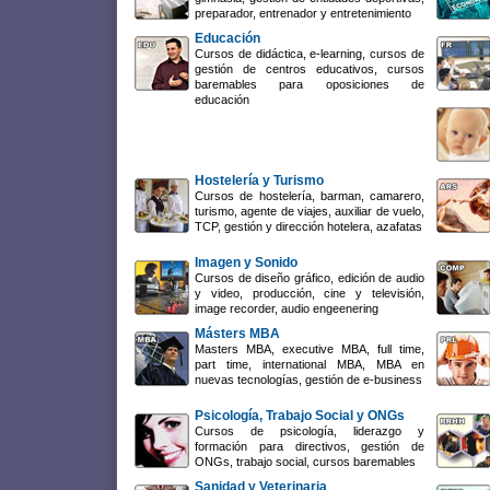
preparador, entrenador y entretenimiento
Educación
Cursos de didáctica, e-learning, cursos de
gestión de centros educativos, cursos
baremables para oposiciones de
educación
Hostelería y Turismo
Cursos de hostelería, barman, camarero,
turismo, agente de viajes, auxiliar de vuelo,
TCP, gestión y dirección hotelera, azafatas
Imagen y Sonido
Cursos de diseño gráfico, edición de audio
y video, producción, cine y televisión,
image recorder, audio engeenering
Másters MBA
Masters MBA, executive MBA, full time,
part time, international MBA, MBA en
nuevas tecnologías, gestión de e-business
Psicología, Trabajo Social y ONGs
Cursos de psicología, liderazgo y
formación para directivos, gestión de
ONGs, trabajo social, cursos baremables
Sanidad y Veterinaria