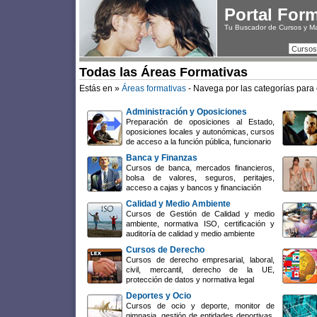
Portal For
Tu Buscador de Cursos y M
Cursos
Todas las Áreas Formativas
Estás en »
Áreas formativas
- Navega por las categorías para 
Administración y Oposiciones
Preparación de oposiciones al Estado,
oposiciones locales y autonómicas, cursos
de acceso a la función pública, funcionario
Banca y Finanzas
Cursos de banca, mercados financieros,
bolsa de valores, seguros, peritajes,
acceso a cajas y bancos y financiación
Calidad y Medio Ambiente
Cursos de Gestión de Calidad y medio
ambiente, normativa ISO, certificación y
auditoría de calidad y medio ambiente
Cursos de Derecho
Cursos de derecho empresarial, laboral,
civil, mercantil, derecho de la UE,
protección de datos y normativa legal
Deportes y Ocio
Cursos de ocio y deporte, monitor de
gimnasia, gestión de entidades deportivas,