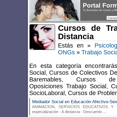
Portal For
Tu Buscador de Cursos y M
Cursos
Cursos de Tra
Distancia
Estás en »
Psicolo
ONGs
»
Trabajo Soci
En esta categoría encontrará
Social, Cursos de Colectivos D
Baremables, Cursos de 
Oposiciones Trabajo Social, C
SocioLaboral, Cursos de Proble
Mediador Social en Educación Afectivo-Sex
ANIMACION, SERVICIOS EDUCATIVOS Y 
especialización - A distancia - Descuento
...