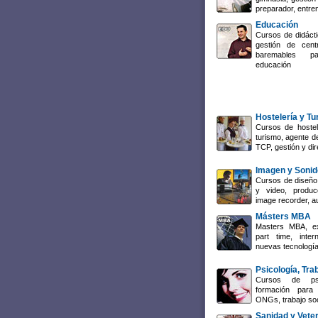
preparador, entre
Educación
Cursos de didácti
gestión de cent
baremables p
educación
Hostelería y T
Cursos de hostel
turismo, agente de
TCP, gestión y dir
Imagen y Sonid
Cursos de diseño 
y video, producc
image recorder, a
Másters MBA
Masters MBA, ex
part time, inte
nuevas tecnología
Psicología, Tra
Cursos de psi
formación para 
ONGs, trabajo so
Sanidad y Veter