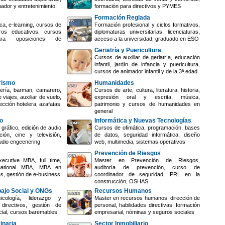
nador y entretenimiento
formación para directivos y PYMES
Formación Reglada
ca, e-learning, cursos de
Formación profesional y ciclos formativos,
ros educativos, cursos
diplomaturas universitarias, licenciaturas,
ara oposiciones de
acceso a la universidad, graduado en ESO
Geriatría y Puericultura
Cursos de auxiliar de geriatría, educación
infantil, jardín de infancia y puericultura,
cursos de animador infantil y de la 3ª edad
urismo
Humanidades
ería, barman, camarero,
Cursos de arte, cultura, literatura, historia,
 viajes, auxiliar de vuelo,
expresión oral y escrita, música,
ección hotelera, azafatas
patrimonio y cursos de humanidades en
general
o
Informática y Nuevas Tecnologías
gráfico, edición de audio
Cursos de ofimática, programación, bases
ión, cine y televisión,
de datos, seguridad informática, diseño
udio engeenering
web, multimedia, sistemas operativos
Prevención de Riesgos
ecutive MBA, full time,
Master en Prevención de Riesgos,
rnational MBA, MBA en
auditoría de prevención, curso de
s, gestión de e-business
coordinador de seguridad, PRL en la
construcción, OSHAS
bajo Social y ONGs
Recursos Humanos
cología, liderazgo y
Master en recursos humanos, dirección de
directivos, gestión de
personal, habilidades directivas, formación
cial, cursos baremables
empresarial, nóminas y seguros sociales
inaria
Sector Inmobiliario