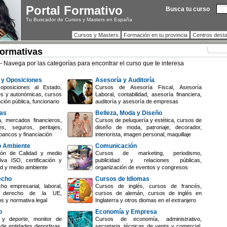
Portal Formativo
Busca tu curso
Tu Buscador de Cursos y Masters en España
Cursos y Masters
Formación en tu provincia
Centros dest
Formativas
- Navega por las categorías para encontrar el curso que te interesa
 y Oposiciones
Asesoría y Auditoría
oposiciones al Estado,
Cursos de Asesoría Fiscal, Asesoría
es y autonómicas, cursos
Laboral, contabilidad, asesoría financiera,
ción pública, funcionario
auditoría y asesoría de empresas
zas
Belleza, Moda y Diseño
, mercados financieros,
Cursos de peluquería y estética, cursos de
s, seguros, peritajes,
diseño de moda, patronaje, decorador,
bancos y financiación
interiorista, imagen personal, maquillaje
o Ambiente
Comunicación
ón de Calidad y medio
Cursos de marketing, periodismo,
iva ISO, certificación y
publicidad y relaciones públicas,
dad y medio ambiente
organización de eventos y congresos
echo
Cursos de Idiomas
o empresarial, laboral,
Cursos de inglés, cursos de francés,
il, derecho de la UE,
cursos de alemán, cursos de inglés en
os y normativa legal
Inglaterra y otros diomas en el extranjero
o
Economía y Empresa
y deporte, monitor de
Cursos de economía, administrativo,
 de entidades deportivas,
secretaria, técnicas de venta y comercial,