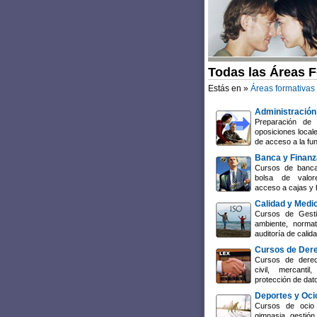
Todas las Áreas 
Estás en »
Áreas formativas
Administración
Preparación de 
oposiciones local
de acceso a la fun
Banca y Finan
Cursos de banca
bolsa de valore
acceso a cajas y 
Calidad y Medi
Cursos de Gesti
ambiente, normat
auditoría de cali
Cursos de Der
Cursos de derech
civil, mercant
protección de dat
Deportes y Oci
Cursos de ocio 
gimnasia, gestión