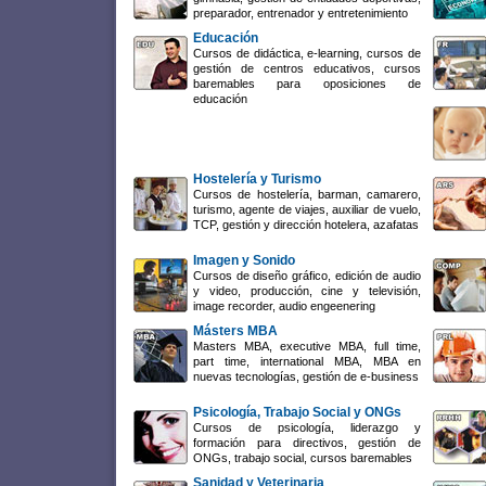
preparador, entrenador y entretenimiento
Educación
Cursos de didáctica, e-learning, cursos de
gestión de centros educativos, cursos
baremables para oposiciones de
educación
Hostelería y Turismo
Cursos de hostelería, barman, camarero,
turismo, agente de viajes, auxiliar de vuelo,
TCP, gestión y dirección hotelera, azafatas
Imagen y Sonido
Cursos de diseño gráfico, edición de audio
y video, producción, cine y televisión,
image recorder, audio engeenering
Másters MBA
Masters MBA, executive MBA, full time,
part time, international MBA, MBA en
nuevas tecnologías, gestión de e-business
Psicología, Trabajo Social y ONGs
Cursos de psicología, liderazgo y
formación para directivos, gestión de
ONGs, trabajo social, cursos baremables
Sanidad y Veterinaria