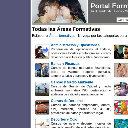
Portal For
Tu Buscador de Cursos y M
Cursos
Todas las Áreas Formativas
Estás en »
Áreas formativas
- Navega por las categorías para 
Administración y Oposiciones
Preparación de oposiciones al Estado,
oposiciones locales y autonómicas, cursos
de acceso a la función pública, funcionario
Banca y Finanzas
Cursos de banca, mercados financieros,
bolsa de valores, seguros, peritajes,
acceso a cajas y bancos y financiación
Calidad y Medio Ambiente
Cursos de Gestión de Calidad y medio
ambiente, normativa ISO, certificación y
auditoría de calidad y medio ambiente
Cursos de Derecho
Cursos de derecho empresarial, laboral,
civil, mercantil, derecho de la UE,
protección de datos y normativa legal
Deportes y Ocio
Cursos de ocio y deporte, monitor de
gimnasia, gestión de entidades deportivas,