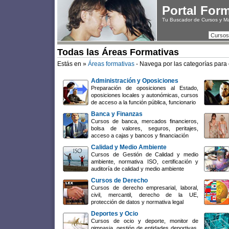
Portal For
Tu Buscador de Cursos y M
Cursos
Todas las Áreas Formativas
Estás en »
Áreas formativas
- Navega por las categorías para 
Administración y Oposiciones
Preparación de oposiciones al Estado,
oposiciones locales y autonómicas, cursos
de acceso a la función pública, funcionario
Banca y Finanzas
Cursos de banca, mercados financieros,
bolsa de valores, seguros, peritajes,
acceso a cajas y bancos y financiación
Calidad y Medio Ambiente
Cursos de Gestión de Calidad y medio
ambiente, normativa ISO, certificación y
auditoría de calidad y medio ambiente
Cursos de Derecho
Cursos de derecho empresarial, laboral,
civil, mercantil, derecho de la UE,
protección de datos y normativa legal
Deportes y Ocio
Cursos de ocio y deporte, monitor de
gimnasia, gestión de entidades deportivas,