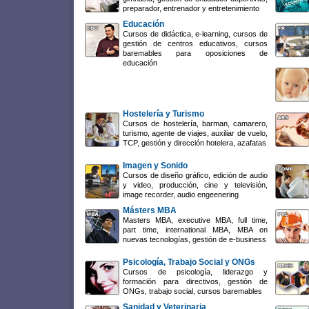
preparador, entrenador y entretenimiento
Educación
Cursos de didáctica, e-learning, cursos de
gestión de centros educativos, cursos
baremables para oposiciones de
educación
Hostelería y Turismo
Cursos de hostelería, barman, camarero,
turismo, agente de viajes, auxiliar de vuelo,
TCP, gestión y dirección hotelera, azafatas
Imagen y Sonido
Cursos de diseño gráfico, edición de audio
y video, producción, cine y televisión,
image recorder, audio engeenering
Másters MBA
Masters MBA, executive MBA, full time,
part time, international MBA, MBA en
nuevas tecnologías, gestión de e-business
Psicología, Trabajo Social y ONGs
Cursos de psicología, liderazgo y
formación para directivos, gestión de
ONGs, trabajo social, cursos baremables
Sanidad y Veterinaria