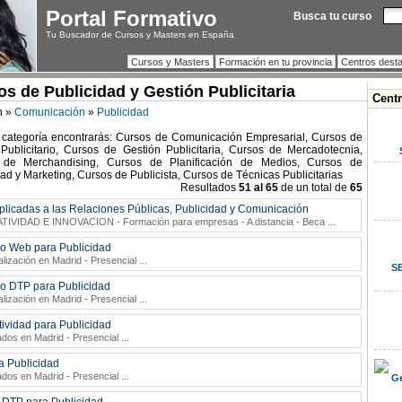
Portal Formativo
Busca tu curso
Tu Buscador de Cursos y Masters en España
Cursos y Masters
Formación en tu provincia
Centros dest
s de Publicidad y Gestión Publicitaria
Cent
n »
Comunicación
»
Publicidad
 categoría encontrarás: Cursos de Comunicación Empresarial, Cursos de
Publicitario, Cursos de Gestión Publicitaria, Cursos de Mercadotecnia,
 de Merchandising, Cursos de Planificación de Medios, Cursos de
ad y Marketing, Cursos de Publicista, Cursos de Técnicas Publicitarias
Resultados
51 al 65
de un total de
65
plicadas a las Relaciones Públicas, Publicidad y Comunicación
ATIVIDAD E INNOVACION
- Formación para empresas - A distancia - Beca
...
o Web para Publicidad
lización en Madrid - Presencial
...
SE
o DTP para Publicidad
lización en Madrid - Presencial
...
ividad para Publicidad
ados en Madrid - Presencial
...
a Publicidad
ados en Madrid - Presencial
...