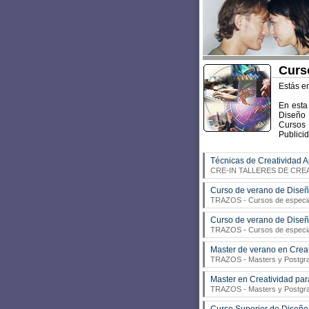
Curso
Estás e
En esta
Diseño 
Cursos
Publicid
Técnicas de Creatividad A
CRE-IN TALLERES DE CRE
Curso de verano de Diseñ
TRAZOS
- Cursos de especia
Curso de verano de Diseñ
TRAZOS
- Cursos de especia
Master de verano en Creat
TRAZOS
- Masters y Postgr
Master en Creatividad par
TRAZOS
- Masters y Postgr