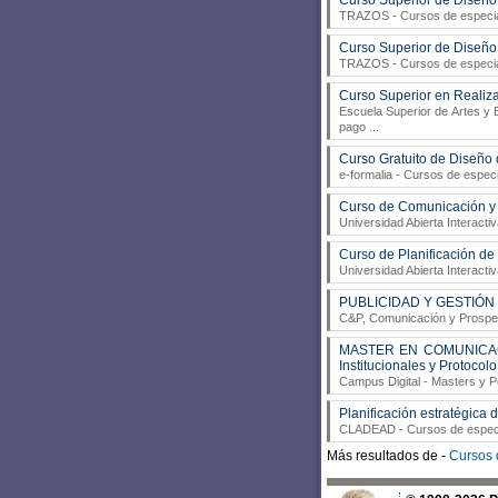
Curso Superior de Diseño
TRAZOS
- Cursos de especia
Curso Superior de Diseño
TRAZOS
- Cursos de especia
Curso Superior en Realiza
Escuela Superior de Artes y 
pago
...
Curso Gratuito de Diseño 
e-formalia
- Cursos de especi
Curso de Comunicación y 
Universidad Abierta Interactiv
Curso de Planificación de
Universidad Abierta Interactiv
PUBLICIDAD Y GESTIÓN 
C&P, Comunicación y Prospe
MASTER EN COMUNICACION
Institucionales y Protocolo
Campus Digital
- Masters y P
Planificación estratégica
CLADEAD
- Cursos de especia
Más resultados de -
Cursos d