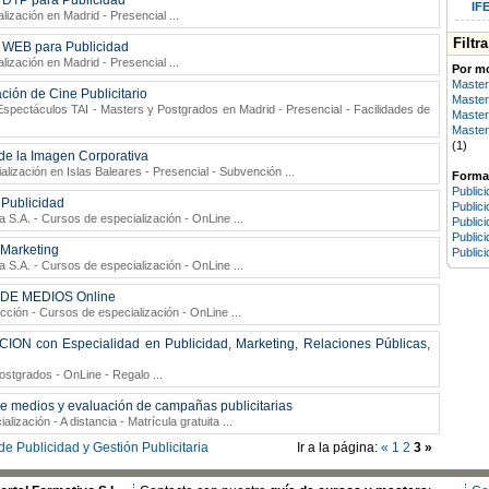
 DTP para Publicidad
IFE
lización en Madrid - Presencial
...
Filtr
 WEB para Publicidad
lización en Madrid - Presencial
...
Por m
Master
ción de Cine Publicitario
Master
Espectáculos TAI
- Masters y Postgrados en Madrid - Presencial - Facilidades de
Master
Maste
(1)
de la Imagen Corporativa
alización en Islas Baleares - Presencial - Subvención
...
Formac
Public
Publicidad
Public
a S.A.
- Cursos de especialización - OnLine
...
Publici
Public
 Marketing
Public
a S.A.
- Cursos de especialización - OnLine
...
DE MEDIOS Online
cción
- Cursos de especialización - OnLine
...
 con Especialidad en Publicidad, Marketing, Relaciones Públicas,
ostgrados - OnLine - Regalo
...
 de medios y evaluación de campañas publicitarias
lización - A distancia - Matrícula gratuita
...
e Publicidad y Gestión Publicitaria
Ir a la página:
«
1
2
3
»