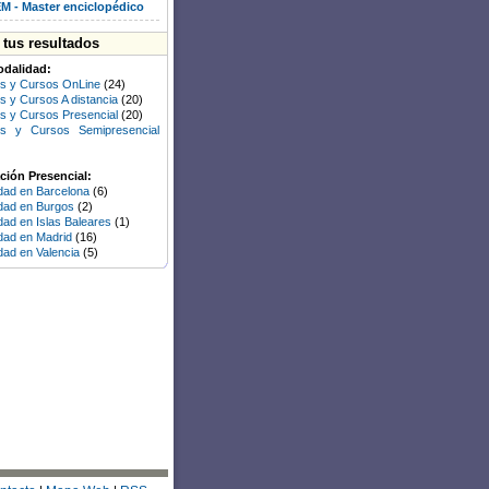
M - Master enciclopédico
a tus resultados
odalidad:
s y Cursos OnLine
(24)
s y Cursos A distancia
(20)
s y Cursos Presencial
(20)
rs y Cursos Semipresencial
ión Presencial:
idad en Barcelona
(6)
idad en Burgos
(2)
dad en Islas Baleares
(1)
idad en Madrid
(16)
idad en Valencia
(5)