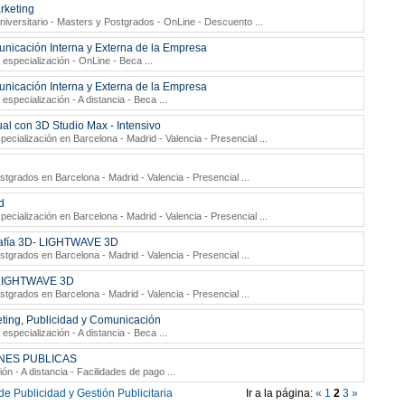
rketing
iversitario
- Masters y Postgrados - OnLine - Descuento
...
nicación Interna y Externa de la Empresa
 especialización - OnLine - Beca
...
nicación Interna y Externa de la Empresa
especialización - A distancia - Beca
...
ual con 3D Studio Max - Intensivo
ecialización en Barcelona - Madrid - Valencia - Presencial
...
stgrados en Barcelona - Madrid - Valencia - Presencial
...
d
ecialización en Barcelona - Madrid - Valencia - Presencial
...
grafía 3D- LIGHTWAVE 3D
stgrados en Barcelona - Madrid - Valencia - Presencial
...
- LIGHTWAVE 3D
stgrados en Barcelona - Madrid - Valencia - Presencial
...
eting, Publicidad y Comunicación
especialización - A distancia - Beca
...
NES PUBLICAS
ón - A distancia - Facilidades de pago
...
e Publicidad y Gestión Publicitaria
Ir a la página:
«
1
2
3
»