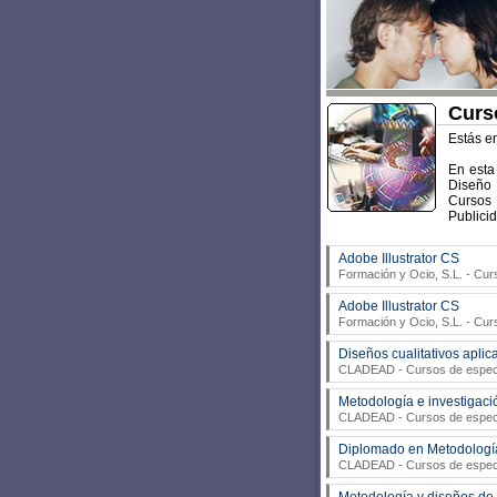
Curso
Estás e
En esta
Diseño 
Cursos
Publicid
Adobe Illustrator CS
Formación y Ocio, S.L.
- Curs
Adobe Illustrator CS
Formación y Ocio, S.L.
- Curs
Diseños cualitativos aplic
CLADEAD
- Cursos de especia
Metodología e investigac
CLADEAD
- Cursos de especia
Diplomado en Metodología
CLADEAD
- Cursos de especia