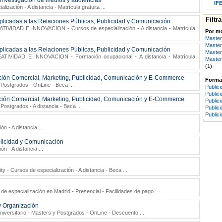
investigación de medios y audiencias
IFE
lización - A distancia - Matrícula gratuita
...
Filtr
plicadas a las Relaciones Públicas, Publicidad y Comunicación
ATIVIDAD E INNOVACION
- Cursos de especialización - A distancia - Matrícula
Por m
Master
Master
plicadas a las Relaciones Públicas, Publicidad y Comunicación
Master
EATIVIDAD E INNOVACION
- Formación ocupacional - A distancia - Matrícula
Maste
(1)
cción Comercial, Marketing, Publicidad, Comunicación y E-Commerce
Formac
 Postgrados - OnLine - Beca
...
Public
Public
cción Comercial, Marketing, Publicidad, Comunicación y E-Commerce
Publici
Postgrados - A distancia - Beca
...
Public
Public
ón - A distancia
...
blicidad y Comunicación
ón - A distancia
...
ity
- Cursos de especialización - A distancia - Beca
...
de especialización en Madrid - Presencial - Facilidades de pago
...
y Organización
iversitario
- Masters y Postgrados - OnLine - Descuento
...