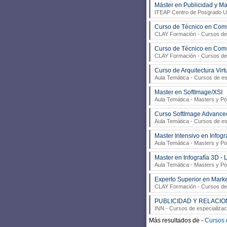
Máster en Publicidad y Ma
ITEAP Centro de Posgrado Un
Curso de Técnico en Comu
CLAY Formación
- Cursos de
Curso de Técnico en Comu
CLAY Formación
- Cursos de 
Curso de Arquitectura Virt
Aula Temática
- Cursos de esp
Master en SoftImage/XSI
Aula Temática
- Masters y Po
Curso SoftImage Advance
Aula Temática
- Cursos de esp
Master Intensivo en Info
Aula Temática
- Masters y Po
Master en Infografía 3D 
Aula Temática
- Masters y Po
Experto Superior en Mark
CLAY Formación
- Cursos de 
PUBLICIDAD Y RELACIO
INN
- Cursos de especializaci
Más resultados de -
Cursos d