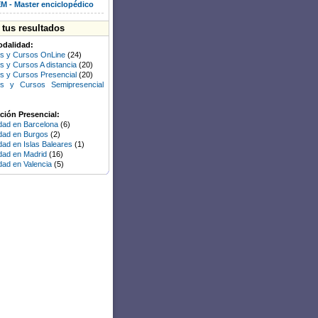
M - Master enciclopédico
a tus resultados
odalidad:
s y Cursos OnLine
(24)
s y Cursos A distancia
(20)
s y Cursos Presencial
(20)
rs y Cursos Semipresencial
ión Presencial:
idad en Barcelona
(6)
idad en Burgos
(2)
dad en Islas Baleares
(1)
idad en Madrid
(16)
idad en Valencia
(5)