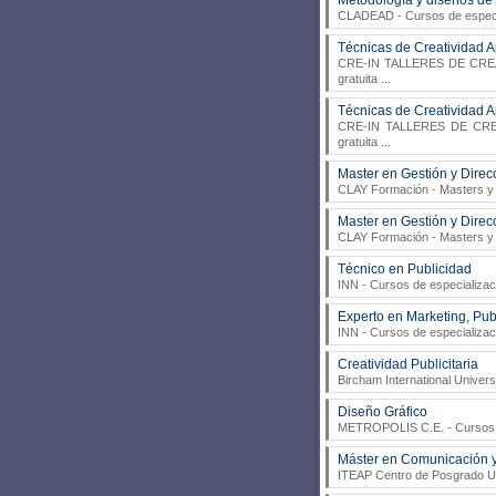
Metodología y diseños de 
CLADEAD
- Cursos de especia
Técnicas de Creatividad A
CRE-IN TALLERES DE CRE
gratuita
...
Técnicas de Creatividad A
CRE-IN TALLERES DE CR
gratuita
...
Master en Gestión y Dire
CLAY Formación
- Masters y
Master en Gestión y Dire
CLAY Formación
- Masters y 
Técnico en Publicidad
INN
- Cursos de especializaci
Experto en Marketing, Pu
INN
- Cursos de especializaci
Creatividad Publicitaria
Bircham International Univers
Diseño Gráfico
METROPOLIS C.E.
- Cursos 
Máster en Comunicación 
ITEAP Centro de Posgrado Un