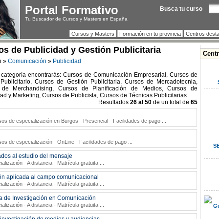
Portal Formativo
Busca tu curso
Tu Buscador de Cursos y Masters en España
Cursos y Masters
Formación en tu provincia
Centros dest
s de Publicidad y Gestión Publicitaria
Cent
n »
Comunicación
»
Publicidad
 categoría encontrarás: Cursos de Comunicación Empresarial, Cursos de
Publicitario, Cursos de Gestión Publicitaria, Cursos de Mercadotecnia,
 de Merchandising, Cursos de Planificación de Medios, Cursos de
ad y Marketing, Cursos de Publicista, Cursos de Técnicas Publicitarias
Resultados
26 al 50
de un total de
65
os de especialización en Burgos - Presencial - Facilidades de pago
...
os de especialización - OnLine - Facilidades de pago
...
SE
ados al estudio del mensaje
lización - A distancia - Matrícula gratuita
...
ión aplicada al campo comunicacional
lización - A distancia - Matrícula gratuita
...
 de Investigación en Comunicación
lización - A distancia - Matrícula gratuita
...