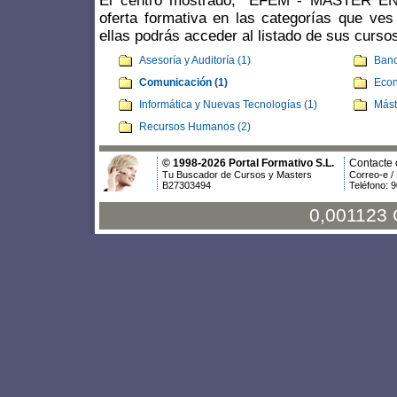
El centro mostrado, "EFEM - MASTER E
oferta formativa en las categorías que ves
ellas podrás acceder al listado de sus curso
Asesoría y Auditoría (1)
Banc
Comunicación (1)
Econ
Informática y Nuevas Tecnologías (1)
Mást
Recursos Humanos (2)
© 1998-2026 Portal Formativo S.L.
Contacte 
Tu Buscador de Cursos y Masters
Correo-e /
B27303494
Teléfono: 
0,001123 