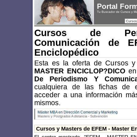
Portal For
Tu Buscador de Cursos y M
Cursos
Cursos de Per
Comunicación de E
Enciclopédico
Esta es la oferta de Cursos 
MASTER ENCICLOP?DICO
en 
De Periodismo Y Comunica
cualquiera de las fichas de 
acceder a una información más
mismos.
Máster MBA en Dirección Comercial y Marketing
Masters y Postgrados A distancia - Subvención
Cursos y Masters de EFEM - Master E