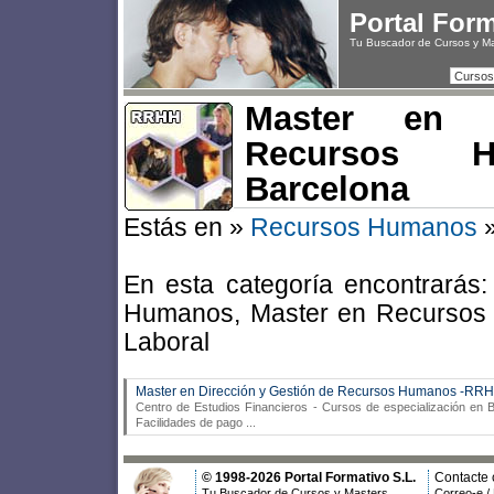
Portal For
Tu Buscador de Cursos y M
Cursos
Master en D
Recursos 
Barcelona
Estás en »
Recursos Humanos
En esta categoría encontrarás
Humanos, Master en Recursos
Laboral
Master en Dirección y Gestión de Recursos Humanos -RR
Centro de Estudios Financieros
- Cursos de especialización en Ba
Facilidades de pago
...
© 1998-2026 Portal Formativo S.L.
Contacte 
Tu Buscador de Cursos y Masters
Correo-e /