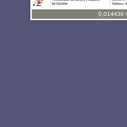
B27303494
Teléfono: 
0,014436 