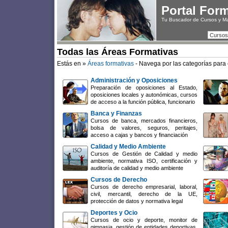
Portal For
Tu Buscador de Cursos y M
Cursos
Todas las Áreas Formativas
Estás en »
Áreas formativas
- Navega por las categorías para 
Administración y Oposiciones
Preparación de oposiciones al Estado,
oposiciones locales y autonómicas, cursos
de acceso a la función pública, funcionario
Banca y Finanzas
Cursos de banca, mercados financieros,
bolsa de valores, seguros, peritajes,
acceso a cajas y bancos y financiación
Calidad y Medio Ambiente
Cursos de Gestión de Calidad y medio
ambiente, normativa ISO, certificación y
auditoría de calidad y medio ambiente
Cursos de Derecho
Cursos de derecho empresarial, laboral,
civil, mercantil, derecho de la UE,
protección de datos y normativa legal
Deportes y Ocio
Cursos de ocio y deporte, monitor de
gimnasia, gestión de entidades deportivas,