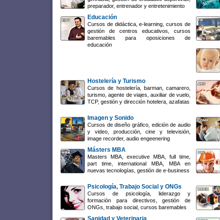
preparador, entrenador y entretenimiento
Educación
Cursos de didáctica, e-learning, cursos de
gestión de centros educativos, cursos
baremables para oposiciones de
educación
Hostelería y Turismo
Cursos de hostelería, barman, camarero,
turismo, agente de viajes, auxiliar de vuelo,
TCP, gestión y dirección hotelera, azafatas
Imagen y Sonido
Cursos de diseño gráfico, edición de audio
y video, producción, cine y televisión,
image recorder, audio engeenering
Másters MBA
Masters MBA, executive MBA, full time,
part time, international MBA, MBA en
nuevas tecnologías, gestión de e-business
Psicología, Trabajo Social y ONGs
Cursos de psicología, liderazgo y
formación para directivos, gestión de
ONGs, trabajo social, cursos baremables
Sanidad y Veterinaria